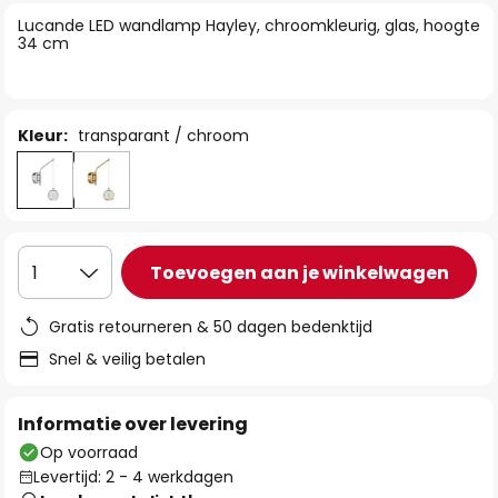
van
Lucande LED wandlamp Hayley, chroomkleurig, glas, hoogte
de
34 cm
afbeeldingen-
gallerij
Kleur:
transparant / chroom
Toevoegen aan je winkelwagen
1
Gratis retourneren & 50 dagen bedenktijd
Snel & veilig betalen
Informatie over levering
Op voorraad
Levertijd: 2 - 4 werkdagen