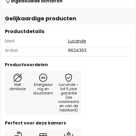
Ingebouwde lichtbron
Gelijkaardige producten
Productdetails
Merk
Lucande
Artikel:
9624363
Productvoordelen
Niet
Energiezui
Lucande –
dimbaar
nig en
tot 5 jaar
duurzaam
garantie
(zie
voorwaard
en van de
fabrikant)
Perfect voor deze kamers