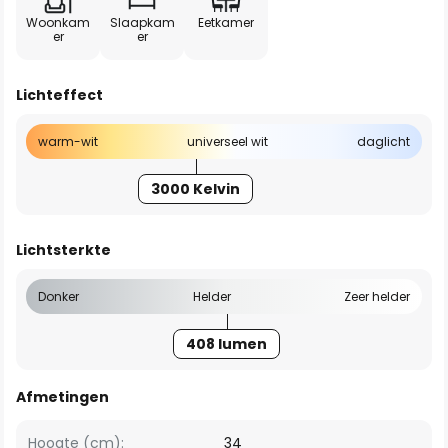
Woonkam
Slaapkam
Eetkamer
er
er
Lichteffect
warm-wit
universeel wit
daglicht
3000 Kelvin
Lichtsterkte
Donker
Helder
Zeer helder
408 lumen
Afmetingen
Hoogte (cm):
34