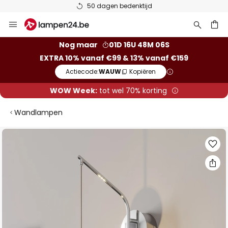
50 dagen bedenktijd
Ga
naar
de
ken
Nog maar
01D 16U 48M 05S
inhoud
EXTRA 10% vanaf €99 & 13% vanaf €159
Actiecode:
WAUW
Kopiëren
WOW Week:
tot wel 70% korting
Wandlampen
Ga
naar
het
einde
van
de
afbeeldingen-
gallerij