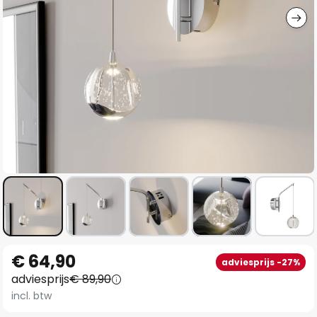
Ga
€ 64,90
adviesprijs -27%
naar
adviesprijs
€ 89,90
het
incl. btw
begin