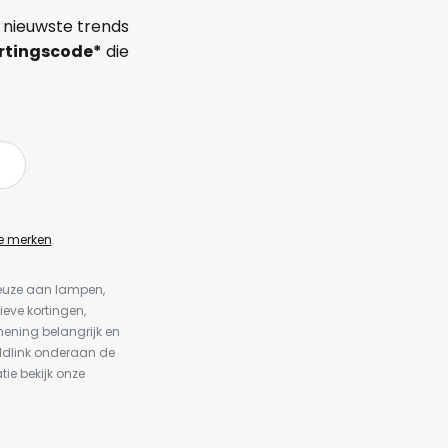
 nieuwste trends
rtingscode*
die
e merken
.
keuze aan lampen,
ieve kortingen,
ening belangrijk en
ldlink onderaan de
tie bekijk onze