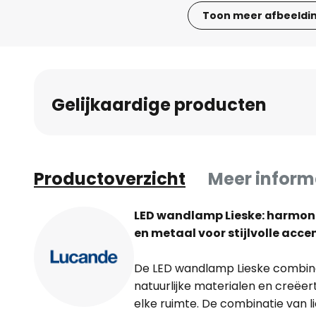
Toon meer afbeeldi
Ga
naar
het
begin
Gelijkaardige producten
van
de
afbeeldingen-
gallerij
Productoverzicht
Meer inform
LED wandlamp Lieske: harmon
en metaal voor stijlvolle acce
De LED wandlamp Lieske combin
natuurlijke materialen en creëer
elke ruimte. De combinatie van l