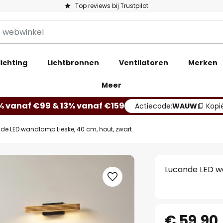
Top reviews bij Trustpilot
ichting
Lichtbronnen
Ventilatoren
Merken
Meer
% vanaf €99 & 13% vanaf €159
Actiecode:
WAUW
Kopi
de LED wandlamp Lieske, 40 cm, hout, zwart
Lucande LED wa
€ 59,90