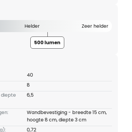
Helder
Zeer helder
500 lumen
40
8
 diepte
6,5
gen:
Wandbevestiging - breedte 15 cm,
hoogte 8 cm, diepte 3 cm
g):
0,72