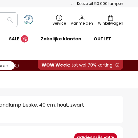
Keuze uit 50.000 lampen
Zoeken
Service
Aanmelden
Winkelwagen
SALE
Zakelijke klanten
OUTLET
WOW Week:
tot wel 70% korting
ëren
ndlamp Lieske, 40 cm, hout, zwart
adviesprijs -14%