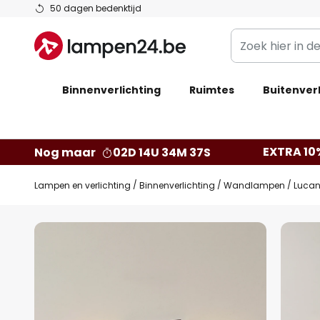
Ga
50 dagen bedenktijd
naar
Zoek
de
hier
inhoud
in
Binnenverlichting
Ruimtes
de
Buitenverl
webwinkel
EXTRA 10
Nog maar
02D 14U 34M 36S
Lampen en verlichting
Binnenverlichting
Wandlampen
Lucan
Ga
naar
het
einde
van
de