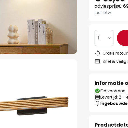
adviesprijs
€ 69
incl. btw
1
Gratis retou
Snel & veilig
Informatie o
Op voorraad
Levertijd: 2 
Ingebouwde 
Productdeta