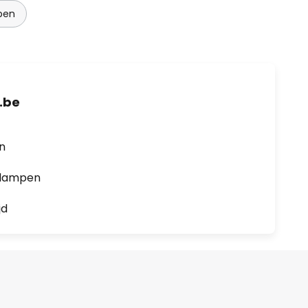
pen
.be
en
0 lampen
jd