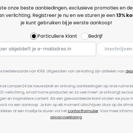
ste onze beste aanbiedingen, exclusieve promoties en de
n verlichting. Registreer je nu en we sturen je een
13%
ko
je kunt gebruiken bij je eerste aankoop!
Particuliere klant
Bedrijf
Inschrijven
e bestelwaarde van €99. Uitgesloten van de korting zijn artikelen van
dez
or onze Lampen24.be nieuwsbrief en ontvang aanbiedingen op onze ruime 
LED-verlichting, smart home producten en zo veel meer! Je ontvangt exclus
en en inspiratieve content. Als een gewaardeerde klant vinden we jouw m
back na een aankoop. Je kan op elk moment uitschrijven door op de afme
 klikken of een mailtje te sturen via het
contactformulier
. Voor meer informa
privacyverklaring
.