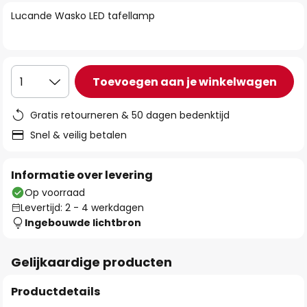
van
Lucande Wasko LED tafellamp
de
afbeeldingen-
gallerij
Toevoegen aan je winkelwagen
1
Gratis retourneren & 50 dagen bedenktijd
Snel & veilig betalen
Informatie over levering
Op voorraad
Levertijd: 2 - 4 werkdagen
Ingebouwde lichtbron
Gelijkaardige producten
Productdetails