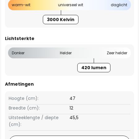
warm-wit
universeel wit
daglicht
3000 Kelvin
Lichtsterkte
Donker
Helder
Zeer helder
420 lumen
Afmetingen
Hoogte (cm):
47
Breedte (cm):
12
Uitsteeklengte / diepte
45,5
(cm):