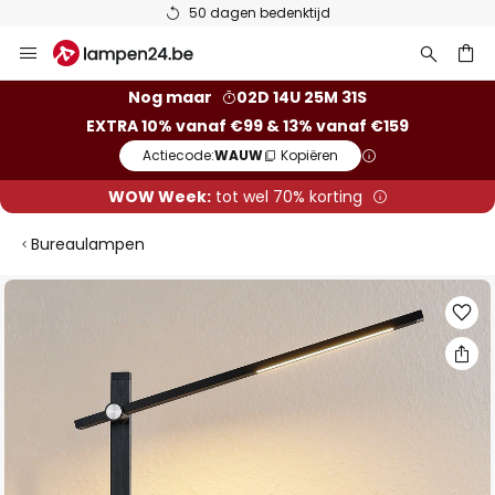
50 dagen bedenktijd
Ga
naar
de
ken
Nog maar
02D 14U 25M 30S
inhoud
EXTRA 10% vanaf €99 & 13% vanaf €159
Actiecode:
WAUW
Kopiëren
WOW Week:
tot wel 70% korting
Bureaulampen
Ga
naar
het
einde
van
de
afbeeldingen-
gallerij