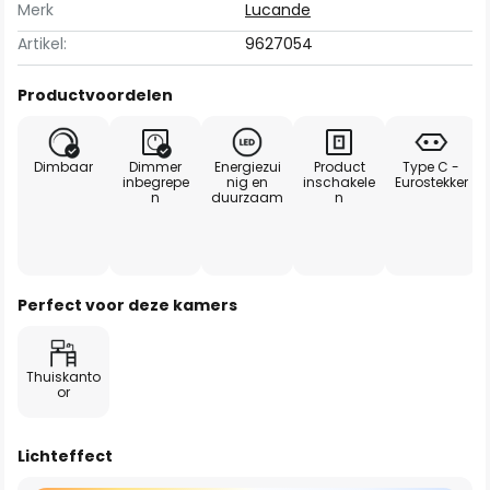
Merk
Lucande
Artikel:
9627054
Productvoordelen
Dimbaar
Dimmer
Energiezui
Product
Type C -
inbegrepe
nig en
inschakele
Eurostekker
n
duurzaam
n
Perfect voor deze kamers
Thuiskanto
or
Lichteffect