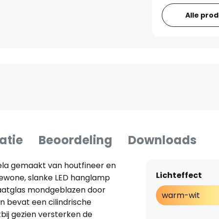
Alle pro
atie
Beoordeling
Downloads
la gemaakt van houtfineer en
Lichteffect
ewone, slanke LED hanglamp
icaatglas mondgeblazen door
warm-wit
 bevat een cilindrische
tbij gezien versterken de