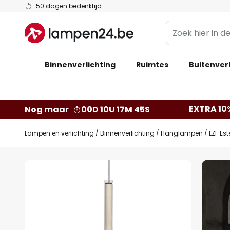
Ga
50 dagen bedenktijd
naar
Zoek
de
hier
inhoud
in
Binnenverlichting
Ruimtes
de
Buitenverl
webwinkel
EXTRA 10
Nog maar
00D 10U 17M 44S
Lampen en verlichting
Binnenverlichting
Hanglampen
LZF Es
Ga
naar
het
einde
van
de