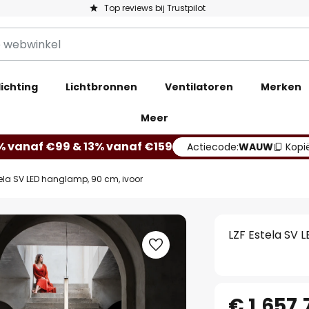
Top reviews bij Trustpilot
ichting
Lichtbronnen
Ventilatoren
Merken
Meer
% vanaf €99 & 13% vanaf €159
Actiecode:
WAUW
Kopi
tela SV LED hanglamp, 90 cm, ivoor
LZF Estela SV 
€ 1.657,