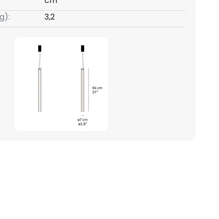
cm
g):
3,2