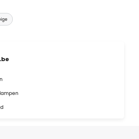
ige
.be
en
0 lampen
jd