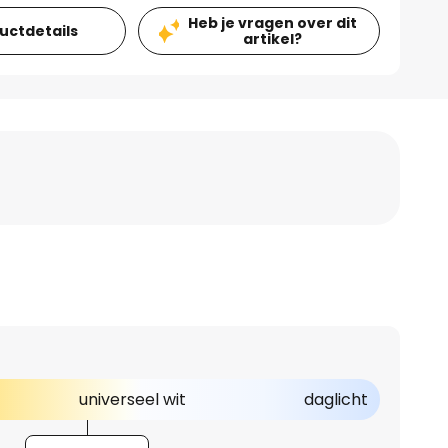
Heb je vragen over dit
ductdetails
artikel?
universeel wit
daglicht