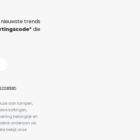
 nieuwste trends
rtingscode*
die
e merken
.
keuze aan lampen,
ieve kortingen,
ening belangrijk en
ldlink onderaan de
tie bekijk onze