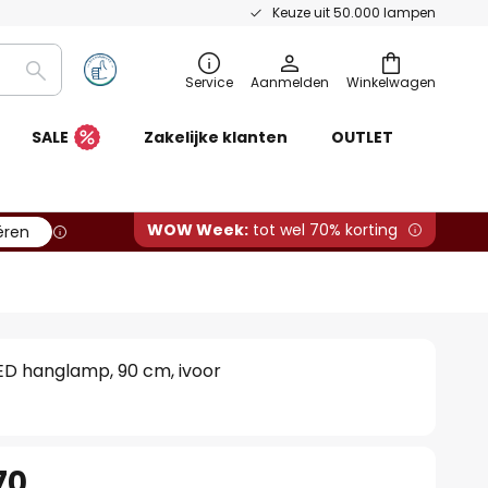
Keuze uit 50.000 lampen
Zoeken
Service
Aanmelden
Winkelwagen
SALE
Zakelijke klanten
OUTLET
WOW Week:
tot wel 70% korting
ëren
LED hanglamp, 90 cm, ivoor
70