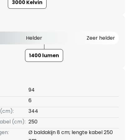
3000 Kelvin
Helder
Zeer helder
1400 lumen
94
6
(cm):
344
kabel (cm):
250
gen:
Ø baldakijn 8 cm; lengte kabel 250