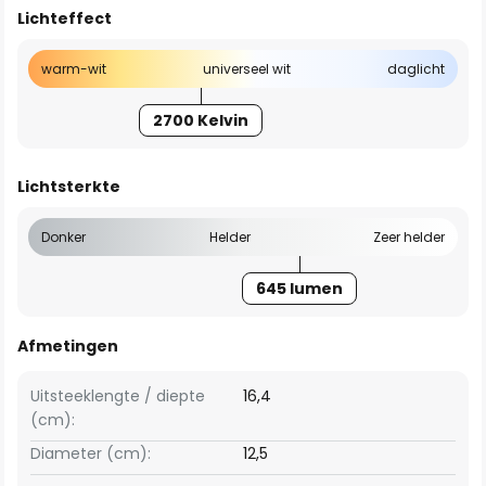
Lichteffect
warm-wit
universeel wit
daglicht
2700 Kelvin
Lichtsterkte
Donker
Helder
Zeer helder
645 lumen
Afmetingen
Uitsteeklengte / diepte
16,4
(cm):
Diameter (cm):
12,5