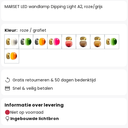
van
MARSET LED wandlamp Dipping Light A2, roze/grijs
de
afbeeldingen-
gallerij
Kleur:
roze / grafiet
Gratis retourneren & 50 dagen bedenktijd
Snel & veilig betalen
Informatie over levering
Niet op voorraad
Ingebouwde lichtbron