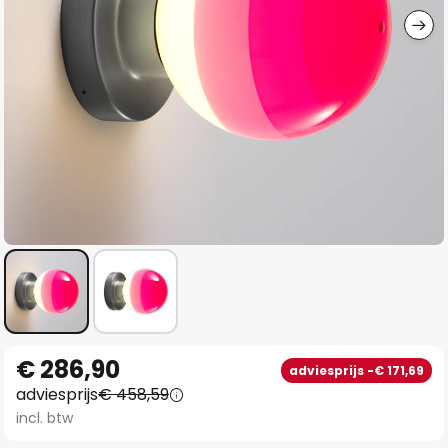
Ga
€ 286,90
adviesprijs -€ 171,69
naar
adviesprijs
€ 458,59
het
incl. btw
begin