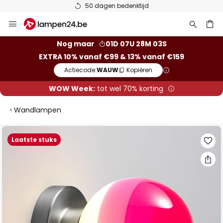
50 dagen bedenktijd
Ga
naar
de
ken
Nog maar
01D 07U 28M 02S
inhoud
EXTRA 10% vanaf €99 & 13% vanaf €159
Actiecode:
WAUW
Kopiëren
WOW Week:
tot wel 70% korting
Wandlampen
Ga
Laatste stuks
naar
het
einde
van
de
afbeeldingen-
gallerij