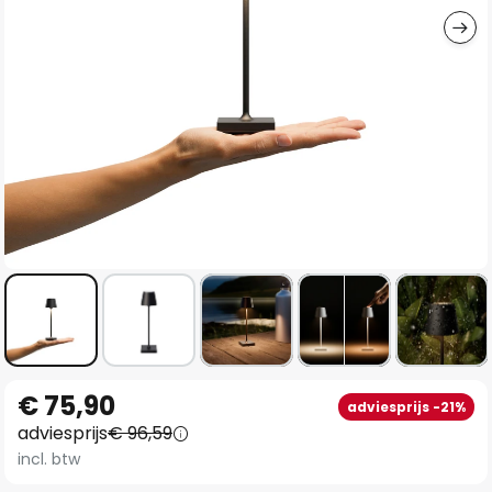
Ga
€ 75,90
adviesprijs -21%
naar
adviesprijs
€ 96,59
het
incl. btw
begin