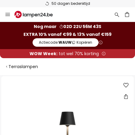
50 dagen bedenktijd
Ga
naar
de
ken
Nog maar
02D 22U 56M 43S
inhoud
EXTRA 10% vanaf €99 & 13% vanaf €159
Actiecode:
WAUW
Kopiëren
WOW Week:
tot wel 70% korting
Terraslampen
Ga
naar
het
einde
van
de
afbeeldingen-
gallerij