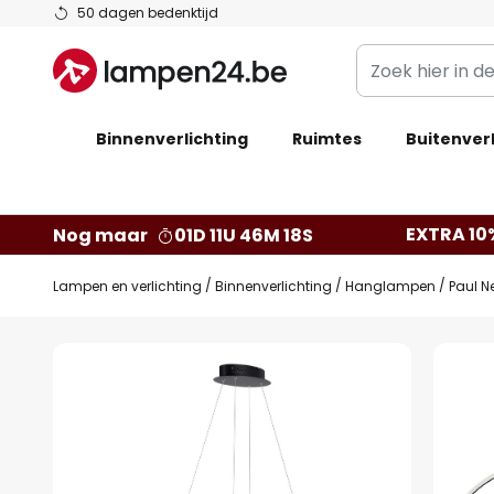
Ga
50 dagen bedenktijd
naar
Zoek
de
hier
inhoud
in
Binnenverlichting
Ruimtes
de
Buitenverl
webwinkel
EXTRA 10
Nog maar
01D 11U 46M 17S
Lampen en verlichting
Binnenverlichting
Hanglampen
Paul N
Ga
naar
het
einde
van
de