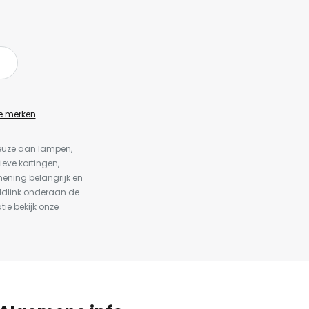
e merken
.
keuze aan lampen,
ieve kortingen,
ening belangrijk en
ldlink onderaan de
tie bekijk onze