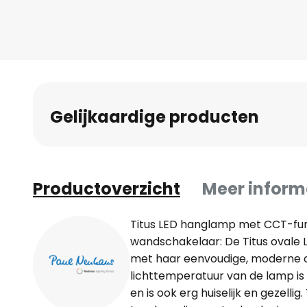
naar
het
begin
van
de
afbeeldingen-
Gelijkaardige producten
gallerij
Productoverzicht
Meer inform
Titus LED hanglamp met CCT-fun
wandschakelaar: De Titus ovale
met haar eenvoudige, moderne 
lichttemperatuur van de lamp i
en is ook erg huiselijk en gezellig