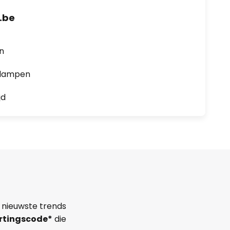
.be
en
0 lampen
jd
 nieuwste trends
rtingscode*
die