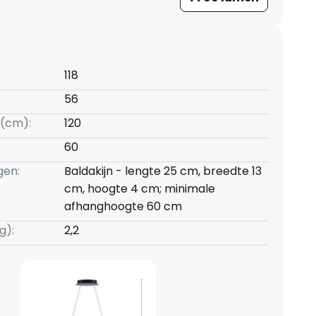
118
56
(cm):
120
60
gen:
Baldakijn - lengte 25 cm, breedte 13
cm, hoogte 4 cm; minimale
afhanghoogte 60 cm
g):
2,2