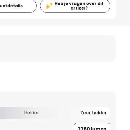
Heb je vragen over dit
ductdetails
artikel?
Helder
Zeer helder
7760 lumen