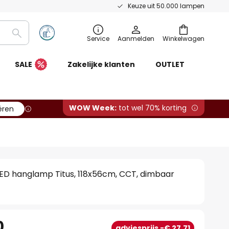
Keuze uit 50.000 lampen
Zoeken
Service
Aanmelden
Winkelwagen
SALE
Zakelijke klanten
OUTLET
WOW Week:
tot wel 70% korting
ëren
ED hanglamp Titus, 118x56cm, CCT, dimbaar
0
adviesprijs -€ 27,71