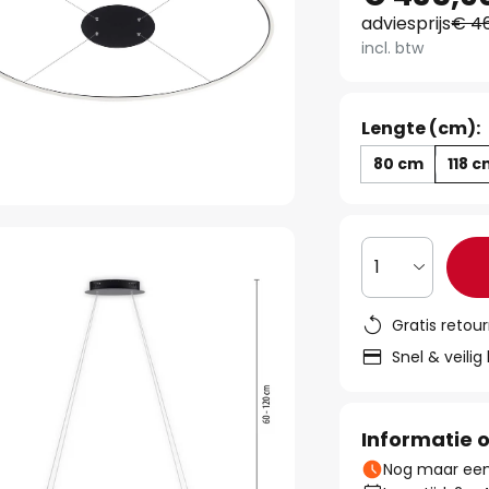
adviesprijs
€ 46
incl. btw
Lengte (cm):
80 cm
118 
1
Gratis retou
Snel & veilig
Informatie o
Nog maar een 