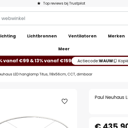
Top reviews bij Trustpilot
ichting
Lichtbronnen
Ventilatoren
Merken
Meer
% vanaf €99 & 13% vanaf €159
Actiecode:
WAUW
Kopi
euhaus LED hanglamp Titus, 118x56cm, CCT, dimbaar
Paul Neuhaus L
€ 435,9