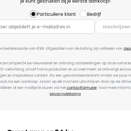
je kunt gebruiken bij je eerste aankoop!
Particuliere klant
Bedrijf
Inschrijven
e bestelwaarde van €99. Uitgesloten van de korting zijn artikelen van
dez
or onze Lampen24.be nieuwsbrief en ontvang aanbiedingen op onze ruime 
LED-verlichting, smart home producten en zo veel meer! Je ontvangt exclus
en en inspiratieve content. Als een gewaardeerde klant vinden we jouw m
back na een aankoop. Je kan op elk moment uitschrijven door op de afme
 klikken of een mailtje te sturen via het
contactformulier
. Voor meer informa
privacyverklaring
.