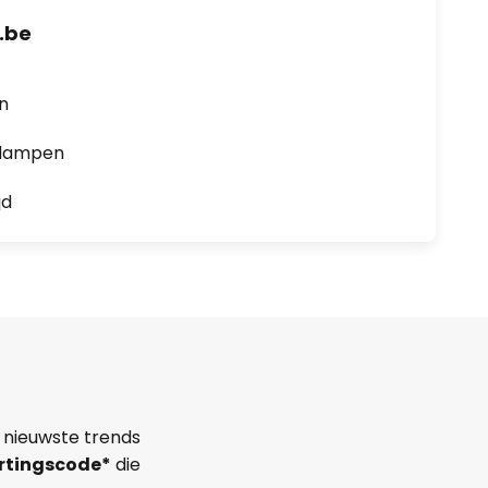
.be
en
0 lampen
jd
 nieuwste trends
rtingscode*
die