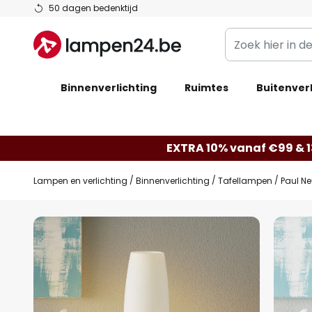
Ga
50 dagen bedenktijd
naar
Zoek
de
hier
inhoud
in
Binnenverlichting
Ruimtes
de
Buitenverl
webwinkel
EXTRA 10% vanaf €99 & 
Lampen en verlichting
Binnenverlichting
Tafellampen
Paul Ne
Ga
naar
het
einde
van
de