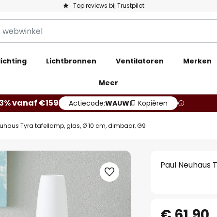
Top reviews bij Trustpilot
ichting
Lichtbronnen
Ventilatoren
Merken
Meer
13% vanaf €159
Actiecode:
WAUW
Kopiëren
uhaus Tyra tafellamp, glas, Ø 10 cm, dimbaar, G9
Paul Neuhaus T
€ 61,90