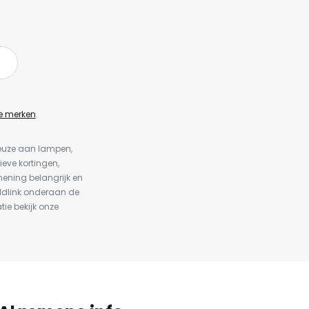
e merken
.
keuze aan lampen,
ieve kortingen,
ening belangrijk en
ldlink onderaan de
tie bekijk onze