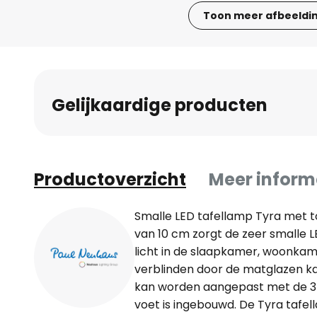
Toon meer afbeeldi
Ga
naar
het
begin
Gelijkaardige producten
van
de
afbeeldingen-
gallerij
Productoverzicht
Meer inform
Smalle LED tafellamp Tyra met
van 10 cm zorgt de zeer smalle L
licht in de slaapkamer, woonkame
verblinden door de matglazen kap
kan worden aangepast met de 3-
voet is ingebouwd. De Tyra tafe