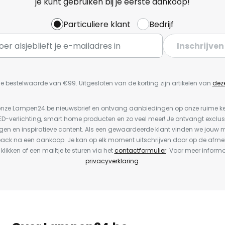
je kunt gebruiken bij je eerste aankoop!
Particuliere klant
Bedrijf
Inschrijven
e bestelwaarde van €99. Uitgesloten van de korting zijn artikelen van
dez
or onze Lampen24.be nieuwsbrief en ontvang aanbiedingen op onze ruime 
LED-verlichting, smart home producten en zo veel meer! Je ontvangt exclus
en en inspiratieve content. Als een gewaardeerde klant vinden we jouw m
back na een aankoop. Je kan op elk moment uitschrijven door op de afme
 klikken of een mailtje te sturen via het
contactformulier
. Voor meer informa
privacyverklaring
.