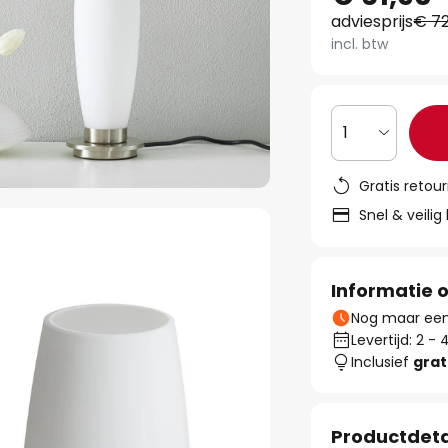
adviesprijs
€ 72
incl. btw
1
Gratis retou
Snel & veilig
Informatie o
Nog maar een 
Levertijd: 2 
Inclusief
grat
Productdeta