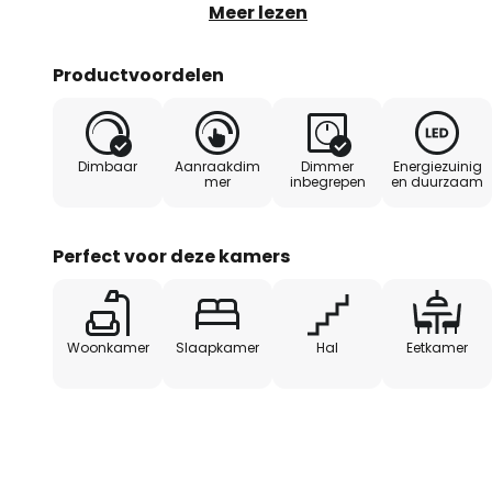
LED lamp met een G9 lampvoet.
Meer lezen
Productvoordelen
Dimbaar
Aanraakdim
Dimmer
Energiezuinig
mer
inbegrepen
en duurzaam
Perfect voor deze kamers
Woonkamer
Slaapkamer
Hal
Eetkamer