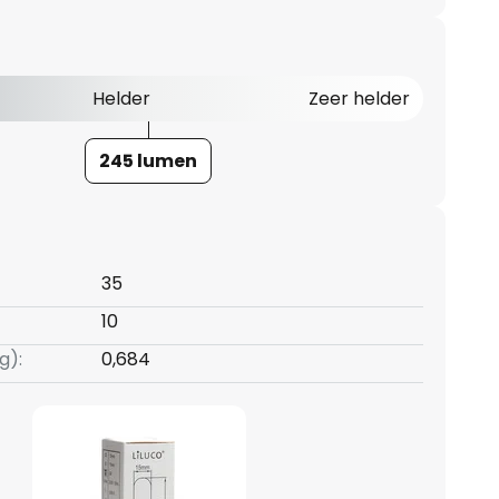
Helder
Zeer helder
245 lumen
35
10
g):
0,684