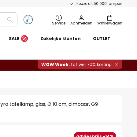
Keuze uit 50.000 lampen
Zoeken
Service
Aanmelden
Winkelwagen
SALE
Zakelijke klanten
OUTLET
WOW Week:
tot wel 70% korting
yra tafellamp, glas, Ø 10 cm, dimbaar, G9
adviesprijs -14%