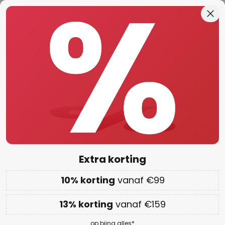
50 dagen bedenktijd
Ga
Slui
naar
de
ken
Nog maar
02D 22U 47M 53S
inhoud
EXTRA 10% vanaf €99 & 13% vanaf €159
Actiecode:
WAUW
Kopiëren
WOW Week:
tot wel 70% korting
Nachtkastlampen modern
1037 artikelen
Filter
1
Extra korting
adviesprijs -€ 40,00
10% korting
vanaf €99
Lucande tafellamp Silka, 93 cm, nikkel,
verstelbaar, E27
13% korting
vanaf €159
€ 119,90
adviesprijs
€ 159,90
op bijna alles*