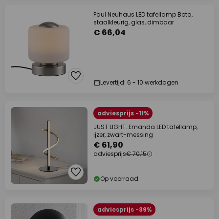
Paul Neuhaus LED tafellamp Bota,
staalkleurig, glas, dimbaar
€ 66,04
Levertijd: 6 - 10 werkdagen
adviesprijs -11%
JUST LIGHT. Emanda LED tafellamp,
ijzer, zwart-messing
€ 61,90
adviesprijs
€ 70,15
Op voorraad
adviesprijs -39%