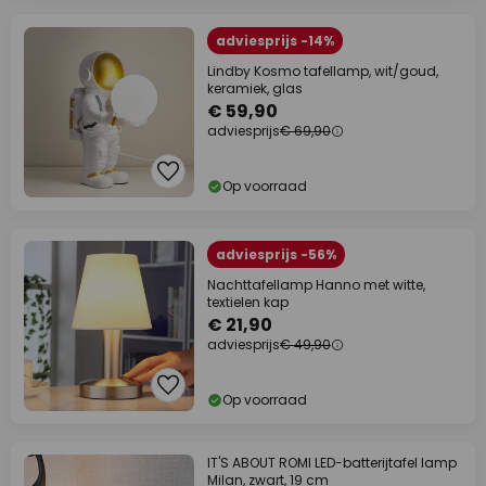
adviesprijs -14%
Lindby Kosmo tafellamp, wit/goud,
keramiek, glas
€ 59,90
adviesprijs
€ 69,90
Op voorraad
adviesprijs -56%
Nachttafellamp Hanno met witte,
textielen kap
€ 21,90
adviesprijs
€ 49,90
Op voorraad
IT'S ABOUT ROMI LED-batterijtafel lamp
Milan, zwart, 19 cm