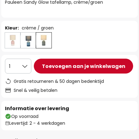
van
Pauleen Sandy Glow tafellamp, crème/groen
de
afbeeldingen-
gallerij
Kleur:
crème / groen
Toevoegen aan je winkelwagen
1
Gratis retourneren & 50 dagen bedenktijd
Snel & veilig betalen
Informatie over levering
Op voorraad
Levertijd: 2 - 4 werkdagen