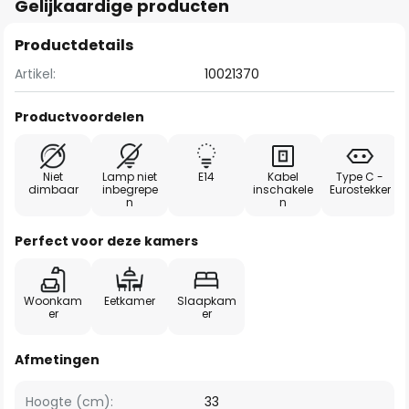
Gelijkaardige producten
Productdetails
Artikel:
10021370
Productvoordelen
Niet
Lamp niet
E14
Kabel
Type C -
dimbaar
inbegrepe
inschakele
Eurostekker
n
n
Perfect voor deze kamers
Woonkam
Eetkamer
Slaapkam
er
er
Afmetingen
Hoogte (cm):
33