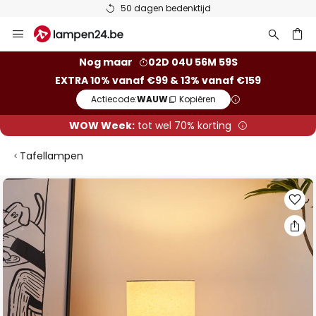
50 dagen bedenktijd
Ga
naar
de
ken
Nog maar
02D 04U 56M 58S
inhoud
EXTRA 10% vanaf €99 & 13% vanaf €159
Actiecode:
WAUW
Kopiëren
WOW Week:
tot wel 70% korting
Tafellampen
Ga
naar
het
einde
van
de
afbeeldingen-
gallerij