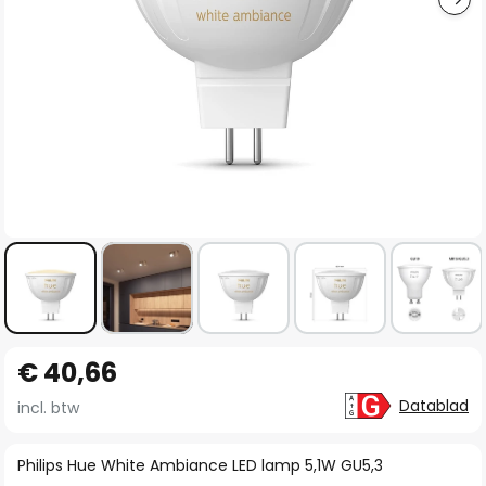
Ga
€ 40,66
naar
het
Datablad
incl. btw
begin
van
Philips Hue White Ambiance LED lamp 5,1W GU5,3