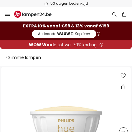
50 dagen bedenktijd
Ga
naar
de
ken
EXTRA 10% vanaf €99 & 13% vanaf €159
inhoud
Actiecode:
WAUW
Kopiëren
WOW Week:
tot wel 70% korting
Slimme lampen
Ga
naar
het
einde
van
de
afbeeldingen-
gallerij