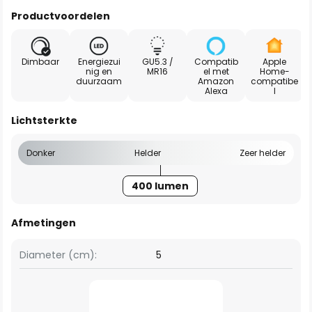
Productvoordelen
Dimbaar
Energiezui
GU5.3 /
Compatib
Apple
nig en
MR16
el met
Home-
duurzaam
Amazon
compatibe
Alexa
l
Lichtsterkte
Donker
Helder
Zeer helder
400 lumen
Afmetingen
Diameter (cm):
5