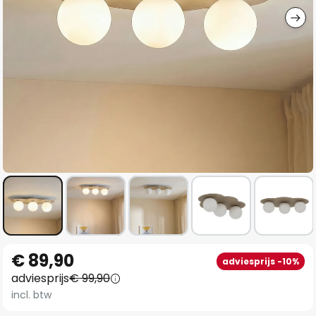
Ga
€ 89,90
adviesprijs -10%
naar
adviesprijs
€ 99,90
het
incl. btw
begin