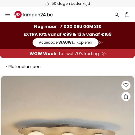
50 dagen bedenktijd
Ga
naar
de
ken
Nog maar
02D 05U 00M 30S
inhoud
EXTRA 10% vanaf €99 & 13% vanaf €159
Actiecode:
WAUW
Kopiëren
WOW Week:
tot wel 70% korting
Plafondlampen
Ga
naar
het
einde
van
de
afbeeldingen-
gallerij