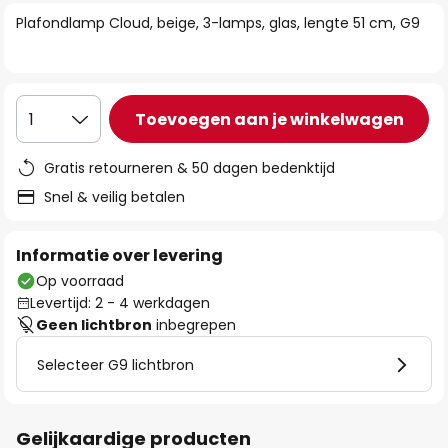
van
Plafondlamp Cloud, beige, 3-lamps, glas, lengte 51 cm, G9
de
afbeeldingen-
gallerij
Toevoegen aan je winkelwagen
1
Gratis retourneren & 50 dagen bedenktijd
Snel & veilig betalen
Informatie over levering
Op voorraad
Levertijd: 2 - 4 werkdagen
Geen lichtbron
inbegrepen
Selecteer G9 lichtbron
Gelijkaardige producten