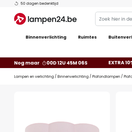
Ga
50 dagen bedenktijd
naar
Zoek
de
hier
inhoud
in
Binnenverlichting
Ruimtes
de
Buitenverl
webwinkel
EXTRA 10
Nog maar
00D 12U 45M 05S
Lampen en verlichting
Binnenverlichting
Plafondlampen
Plaf
Ga
naar
het
einde
van
de