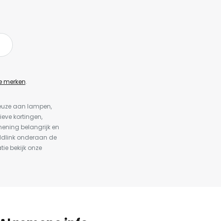
e merken
.
keuze aan lampen,
ieve kortingen,
ening belangrijk en
ldlink onderaan de
tie bekijk onze