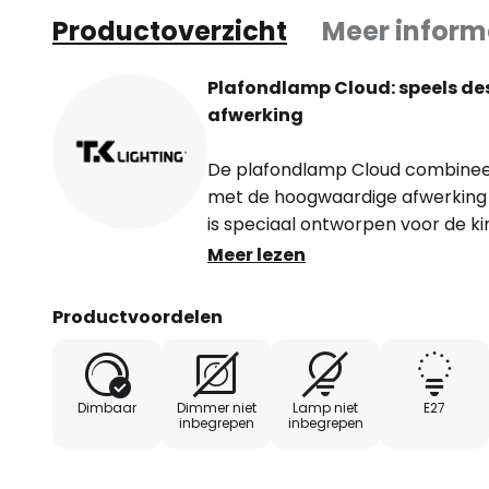
Productoverzicht
Meer inform
Plafondlamp Cloud: speels d
afwerking
De plafondlamp Cloud combinee
met de hoogwaardige afwerking v
is speciaal ontworpen voor de k
de stijl van een jonge woonkamer
Meer lezen
creëren een rustgevende sfeer di
als tot ontspannen.
Productvoordelen
De plafondlamp Cloud wordt in 
voor kwaliteit en duurzaamheid. 
Dimbaar
Dimmer niet
Lamp niet
E27
externe dimmer kan de lichtinten
inbegrepen
inbegrepen
aangepast om zo de perfecte sfe
niet alleen een functioneel ele