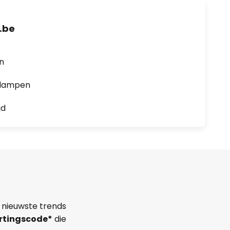
.be
en
0 lampen
jd
 nieuwste trends
rtingscode*
die