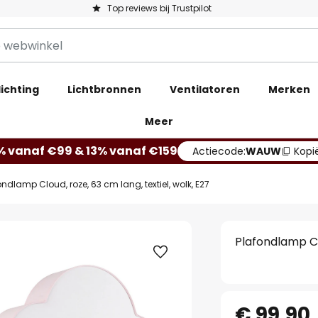
Top reviews bij Trustpilot
ichting
Lichtbronnen
Ventilatoren
Merken
Meer
% vanaf €99 & 13% vanaf €159
Actiecode:
WAUW
Kopi
ondlamp Cloud, roze, 63 cm lang, textiel, wolk, E27
Plafondlamp Clo
€ 99,90