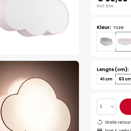
incl. btw
Kleur:
roze
Lengte (cm):
41 cm
63 c
1
Gratis retou
Snel & veilig