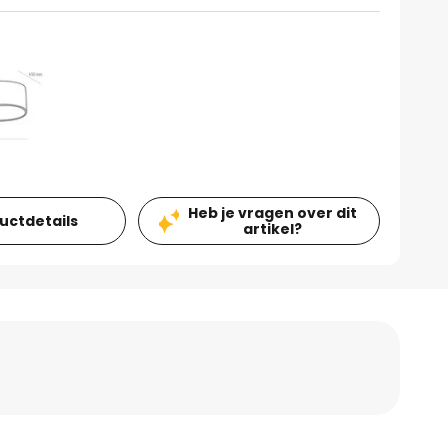
Heb je vragen over dit
ductdetails
artikel?