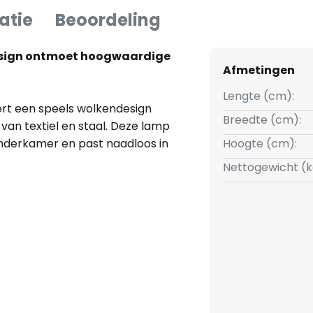
atie
Beoordeling
esign ontmoet hoogwaardige
Afmetingen
Lengte (cm):
rt een speels wolkendesign
Breedte (cm):
an textiel en staal. Deze lamp
inderkamer en past naadloos in
Hoogte (cm):
. De zachte kleuren roze en wit
Nettogewicht (k
e zowel uitnodigt tot spelen
Europa geproduceerd en staat
Dankzij de dimbaarheid via een
siteit individueel worden
er te creëren. Deze lamp is
ment, maar ook een decoratief