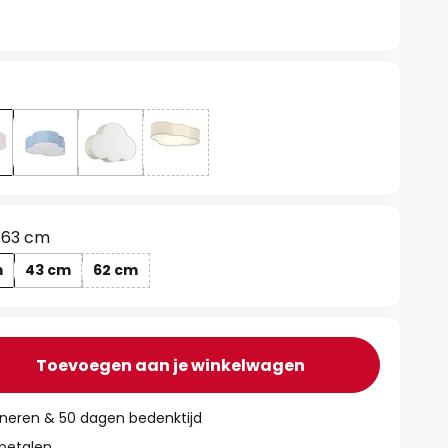
63 cm
m
43 cm
62 cm
Toevoegen aan je winkelwagen
rneren & 50 dagen bedenktijd
 betalen