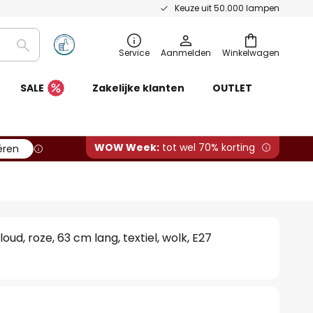
Keuze uit 50.000 lampen
Zoeken
Service
Aanmelden
Winkelwagen
SALE
Zakelijke klanten
OUTLET
WOW Week:
tot wel 70% korting
ëren
ud, roze, 63 cm lang, textiel, wolk, E27