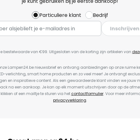
je kunt gebruiken bij je eerste aankoop!
Particuliere klant
Bedrijf
Inschrijven
e bestelwaarde van €99. Uitgesloten van de korting zijn artikelen van
dez
or onze Lampen24.be nieuwsbrief en ontvang aanbiedingen op onze ruime 
LED-verlichting, smart home producten en zo veel meer! Je ontvangt exclus
en en inspiratieve content. Als een gewaardeerde klant vinden we jouw m
back na een aankoop. Je kan op elk moment uitschrijven door op de afme
 klikken of een mailtje te sturen via het
contactformulier
. Voor meer informa
privacyverklaring
.