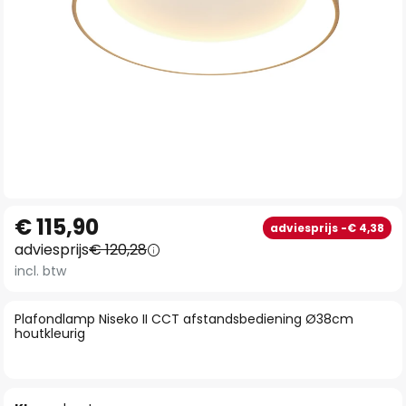
Ga
€ 115,90
adviesprijs -€ 4,38
naar
adviesprijs
€ 120,28
het
incl. btw
begin
van
Plafondlamp Niseko II CCT afstandsbediening Ø38cm
de
houtkleurig
afbeeldingen-
gallerij