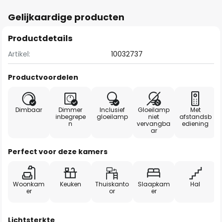
Gelijkaardige producten
Productdetails
Artikel:
10032737
Productvoordelen
Dimbaar
Dimmer
Inclusief
Gloeilamp
Met
inbegrepe
gloeilamp
niet
afstandsb
n
vervangba
ediening
ar
Perfect voor deze kamers
Woonkam
Keuken
Thuiskanto
Slaapkam
Hal
er
or
er
Lichtsterkte