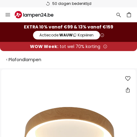
50 dagen bedenktijd
Ga
naar
de
ken
EXTRA 10% vanaf €99 & 13% vanaf €159
inhoud
Actiecode:
WAUW
Kopiëren
WOW Week:
tot wel 70% korting
Plafondlampen
Ga
naar
het
einde
van
de
afbeeldingen-
gallerij