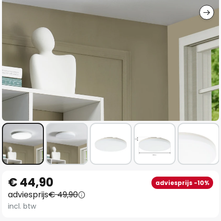
Ga
€ 44,90
adviesprijs -10%
naar
adviesprijs
€ 49,90
het
incl. btw
begin