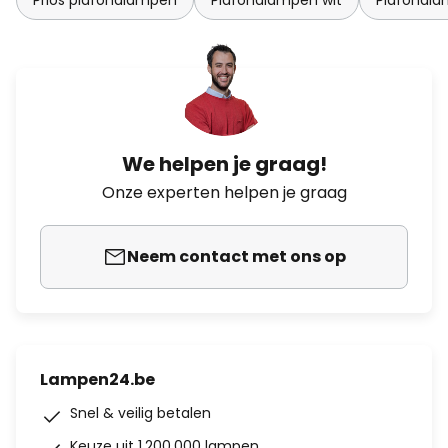
Prios plafondlampen
Plafondlampen wit
Plafondl
We helpen je graag!
Onze experten helpen je graag
Neem contact met ons op
Lampen24.be
Snel & veilig betalen
Keuze uit 1.200.000 lampen