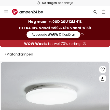
50 dagen bedenktijd
Ga
naar
de
ken
Nog maar
00D 20U 12M 41S
inhoud
EXTRA 10% vanaf €99 & 13% vanaf €159
Actiecode:
WAUW
Kopiëren
WOW Week:
tot wel 70% korting
Plafondlampen
Ga
naar
het
einde
van
de
afbeeldingen-
gallerij