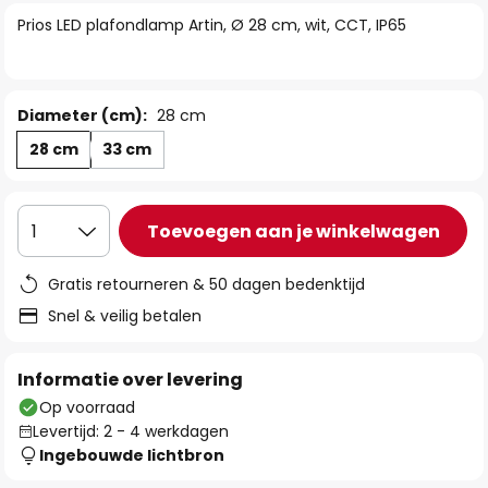
van
Prios LED plafondlamp Artin, Ø 28 cm, wit, CCT, IP65
de
afbeeldingen-
gallerij
Diameter (cm):
28 cm
28 cm
33 cm
Toevoegen aan je winkelwagen
1
Gratis retourneren & 50 dagen bedenktijd
Snel & veilig betalen
Informatie over levering
Op voorraad
Levertijd: 2 - 4 werkdagen
Ingebouwde lichtbron