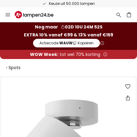
Keuze uit 50.000 lampen
Ga
naar
de
ken
Nog maar
02D 10U 24M 52S
inhoud
EXTRA 10% vanaf €99 & 13% vanaf €159
Actiecode:
WAUW
Kopiëren
WOW Week:
tot wel 70% korting
Spots
Ga
naar
het
einde
van
de
afbeeldingen-
gallerij