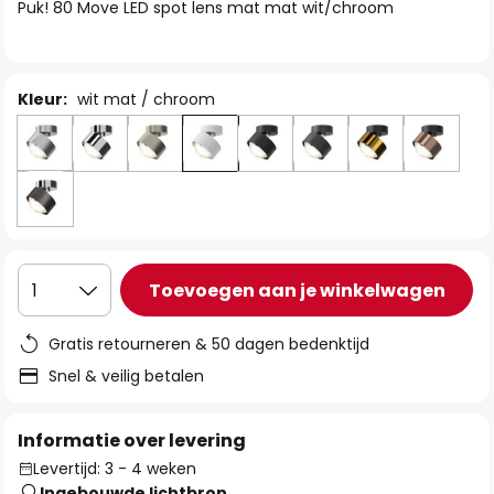
van
Puk! 80 Move LED spot lens mat mat wit/chroom
de
afbeeldingen-
gallerij
Kleur:
wit mat / chroom
Toevoegen aan je winkelwagen
1
Gratis retourneren & 50 dagen bedenktijd
Snel & veilig betalen
Informatie over levering
Levertijd: 3 - 4 weken
Ingebouwde lichtbron