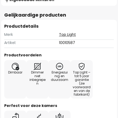
Gelijkaardige producten
Productdetails
Merk
Top Light
Artikel:
10010587
Productvoordelen
Dimbaar
Dimmer
Energiezui
Top Light –
niet
nig en
tot 5 jaar
inbegrepe
duurzaam
garantie
n
(zie
voorwaard
en van de
fabrikant)
Perfect voor deze kamers