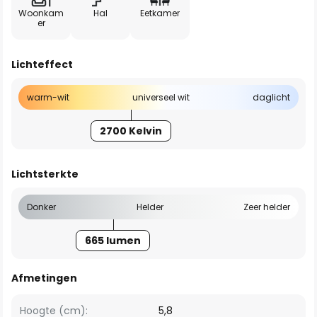
Woonkam
Hal
Eetkamer
er
Lichteffect
warm-wit
universeel wit
daglicht
2700 Kelvin
Lichtsterkte
Donker
Helder
Zeer helder
665 lumen
Afmetingen
Hoogte (cm):
5,8