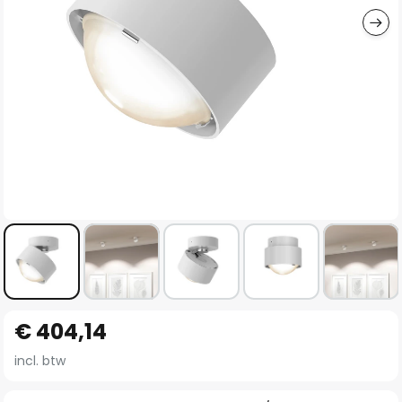
Ga
€ 404,14
naar
het
incl. btw
begin