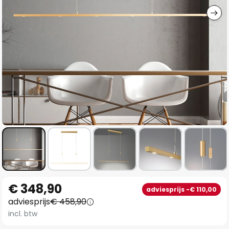
Ga
€ 348,90
adviesprijs -€ 110,00
naar
adviesprijs
€ 458,90
het
incl. btw
begin