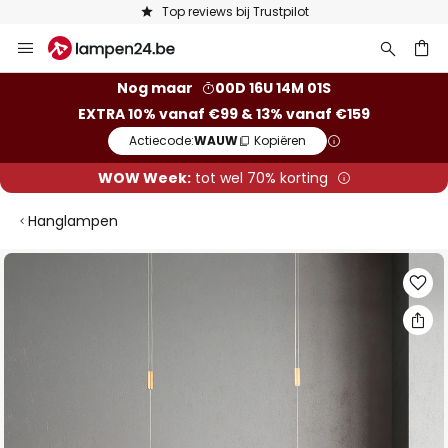
Keuze uit 50.000 lampen
Ga
naar
de
ken
Nog maar
00D 16U 14M 00S
inhoud
EXTRA 10% vanaf €99 & 13% vanaf €159
Actiecode:
WAUW
Kopiëren
WOW Week:
tot wel 70% korting
Hanglampen
Ga
naar
het
einde
van
de
afbeeldingen-
gallerij