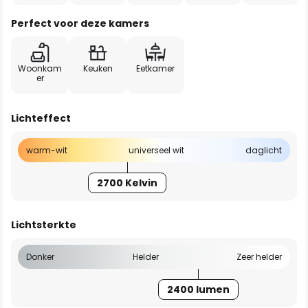
Perfect voor deze kamers
Woonkam
Keuken
Eetkamer
er
Lichteffect
warm-wit
universeel wit
daglicht
2700 Kelvin
Lichtsterkte
Donker
Helder
Zeer helder
2400 lumen