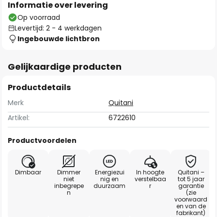
Informatie over levering
Op voorraad
Levertijd: 2 - 4 werkdagen
Ingebouwde lichtbron
Gelijkaardige producten
Productdetails
Merk
Quitani
Artikel:
6722610
Productvoordelen
Dimbaar
Dimmer
Energiezui
In hoogte
Quitani –
niet
nig en
verstelbaa
tot 5 jaar
inbegrepe
duurzaam
r
garantie
n
(zie
voorwaard
en van de
fabrikant)