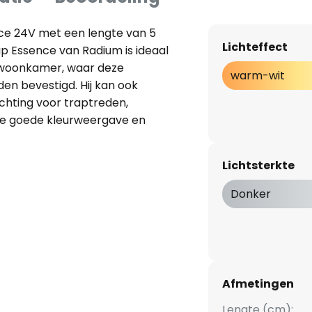
ence 24V met een lengte van 5
Lichteffect
ip Essence van Radium is ideaal
e woonkamer, waar deze
warm-wit
n bevestigd. Hij kan ook
chting voor traptreden,
 De goede kleurweergave en
 bijzonder natuurlijk, helder
ichtingservaring - met
Lichtsterkte
ontage - een elektronisch
voor gebruik - dimbaar met een
Donker
instelbare lengte (kortste
stype
Afmetingen
Lengte (cm):