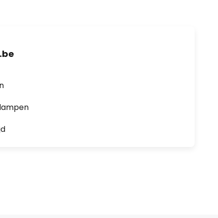
.be
en
0 lampen
jd