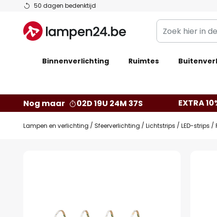
Ga
50 dagen bedenktijd
naar
Zoek
de
hier
inhoud
in
Binnenverlichting
Ruimtes
de
Buitenverl
webwinkel
EXTRA 10
Nog maar
02D 19U 24M 36S
Lampen en verlichting
Sfeerverlichting
Lichtstrips
LED-strips
Ga
naar
het
einde
van
de