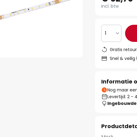
incl. btw
1
Gratis retou
Snel & veilig
Informatie o
Nog maar een 
Levertijd: 2 
Ingebouwde 
Productdeta
Merk