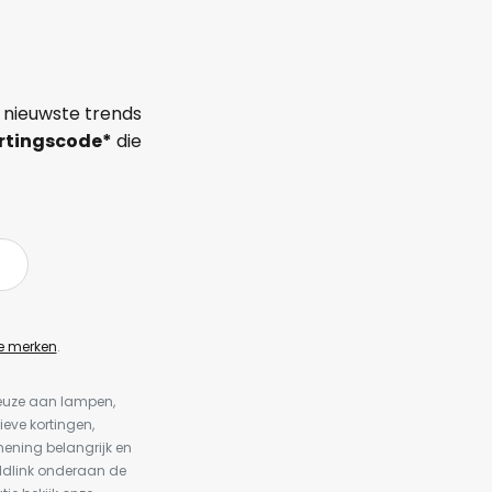
 nieuwste trends
rtingscode*
die
e merken
.
keuze aan lampen,
ieve kortingen,
ening belangrijk en
ldlink onderaan de