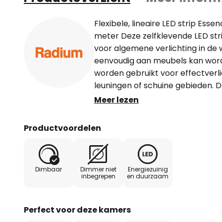
Flexibele, lineaire LED strip Ess
meter Deze zelfklevende LED str
voor algemene verlichting in d
eenvoudig aan meubels kan worde
worden gebruikt voor effectverli
leuningen of schuine gebieden.
hoge lichtstroom zorgen voor een
Meer lezen
licht en creëren een unieke verl
zelfklevende achterkant voor m
Productvoordelen
voorschakelapparaat is vereist 
geschikte, dimbare LED driver - 
eenheid 10 cm) - gelijkspanning
Dimbaar
Dimmer niet
Energiezuinig
inbegrepen
en duurzaam
Perfect voor deze kamers