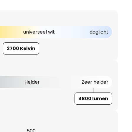
universeel wit
daglicht
2700 Kelvin
Helder
Zeer helder
4800 lumen
500