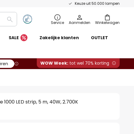
Keuze uit 50.000 lampen
Zoeken
Service
Aanmelden
Winkelwagen
SALE
Zakelijke klanten
OUTLET
WOW Week:
tot wel 70% korting
ëren
 1000 LED strip, 5 m, 40W, 2.700K