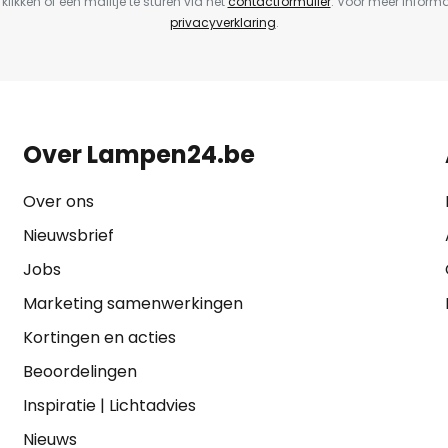
 klikken of een mailtje te sturen via het
contactformulier
. Voor meer informa
privacyverklaring
.
Over Lampen24.be
Over ons
Nieuwsbrief
Jobs
Marketing samenwerkingen
Kortingen en acties
Beoordelingen
Inspiratie
|
Lichtadvies
Nieuws