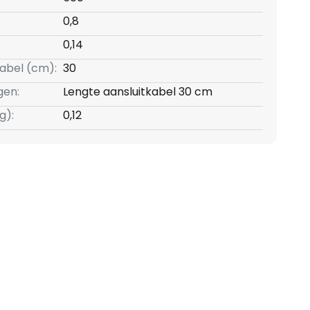
0,8
0,14
kabel (cm):
30
gen:
Lengte aansluitkabel 30 cm
g):
0,12