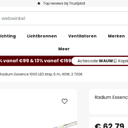
Top reviews bij Trustpilot
ichting
Lichtbronnen
Ventilatoren
Merken
Meer
% vanaf €99 & 13% vanaf €159
Actiecode:
WAUW
Kopi
Radium Essence 1000 LED strip, 5 m, 40W, 2.700K
Radium Essence
€ 62,79