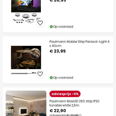
€ 26,93
Op voorraad
Paulmann Mobile Strip Parasol-Light 4
x 40cm
€ 23,95
Op voorraad
adviesprijs -4%
Paulmann MaxLED 250 strip IP20
tunable white 2,5m
€ 22,90
adviesprijs
€ 23,95