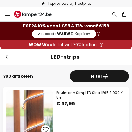
Keuze uit 50.000 lampen
Ga
naar
de
ken
EXTRA 10% vanaf €99 & 13% vanaf €159
inhoud
Actiecode:
WAUW
Kopiëren
WOW Week:
tot wel 70% korting
LED-strips
380 artikelen
Filter
Paulmann SimpLED Strip, IP65 3.000 K,
5m
€ 57,95