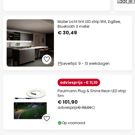
Laat je
Müller Licht tint LED strip Wit, ZigBee,
Bluetooth 3 meter
€ 30,49
Levertijd: 9 - 13 werkdagen
adviesprijs -€ 11,10
Paulmann Plug & Shine Neon LED strip
5m
€ 101,90
adviesprijs
€ 113,00
Op voorraad