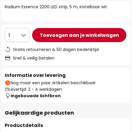
van
Radium Essence 2200 LED strip, 5 m, instelbaar wit
de
afbeeldingen-
gallerij
Toevoegen aan je winkelwagen
1
Gratis retourneren & 50 dagen bedenktijd
Snel & veilig betalen
Informatie over levering
Nog maar een paar artikelen beschikbaar
Levertijd: 2 - 4 werkdagen
Ingebouwde lichtbron
Gelijkaardige producten
Productdetails