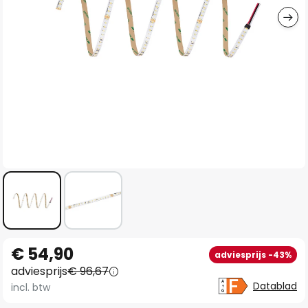
Ga
€ 54,90
adviesprijs -43%
naar
adviesprijs
€ 96,67
het
Datablad
incl. btw
begin