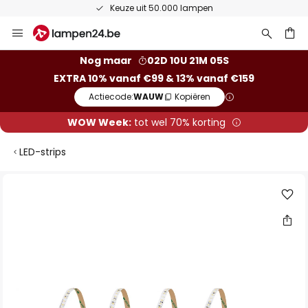
Keuze uit 50.000 lampen
Ga
naar
de
ken
Nog maar
02D 10U 21M 04S
inhoud
EXTRA 10% vanaf €99 & 13% vanaf €159
Actiecode:
WAUW
Kopiëren
WOW Week:
tot wel 70% korting
LED-strips
Ga
naar
het
einde
van
de
afbeeldingen-
gallerij