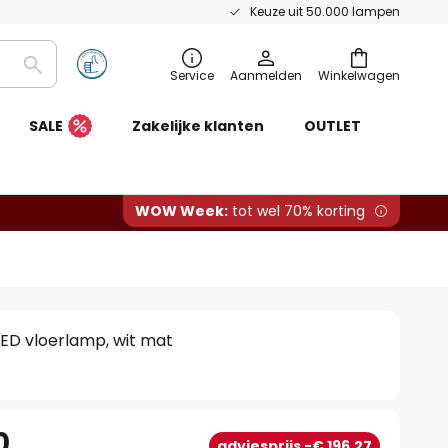
Keuze uit 50.000 lampen
Zoeken
Service
Aanmelden
Winkelwagen
SALE
Zakelijke klanten
OUTLET
WOW Week:
tot wel 70% korting
LED vloerlamp, wit mat
0
adviesprijs -€ 196,27