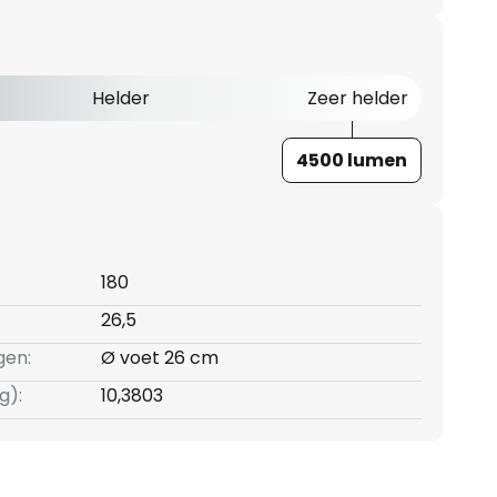
Helder
Zeer helder
4500 lumen
180
26,5
gen:
Ø voet 26 cm
g):
10,3803