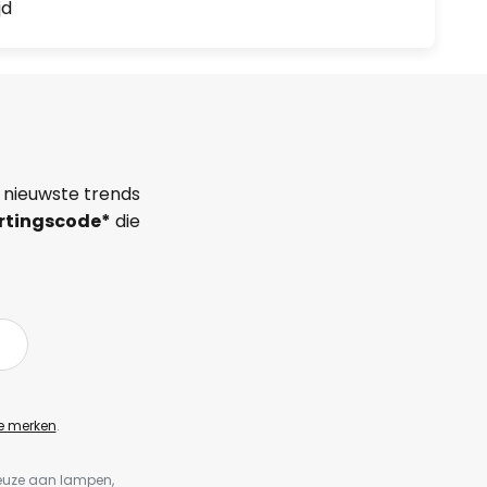
jd
 nieuwste trends
rtingscode*
die
e merken
.
keuze aan lampen,