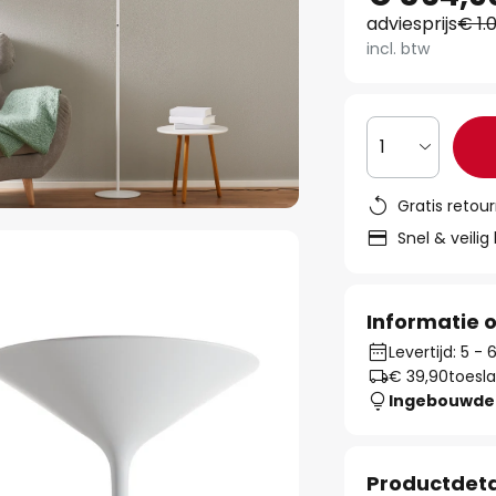
adviesprijs
€ 1.0
incl. btw
1
Gratis retou
Snel & veilig
Informatie o
Levertijd: 5 -
€ 39,90
toesla
Ingebouwde 
Productdeta