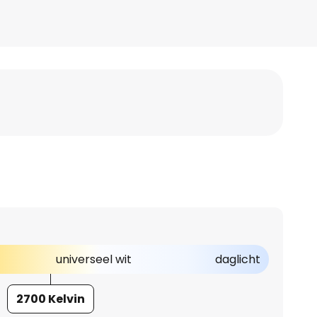
universeel wit
daglicht
2700 Kelvin