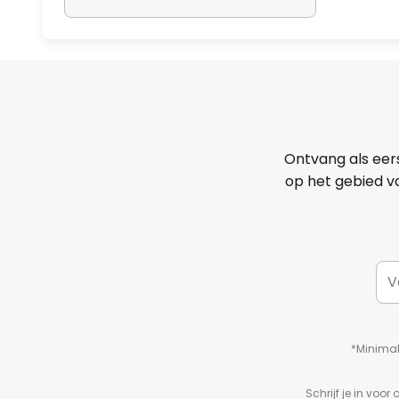
Ontvang als eer
op het gebied va
*Minimal
Schrijf je in vo