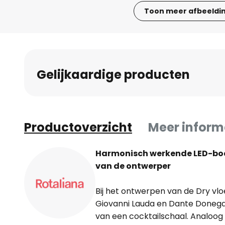
Toon meer afbeeldi
Ga
naar
het
begin
Gelijkaardige producten
van
de
afbeeldingen-
gallerij
Productoverzicht
Meer inform
Harmonisch werkende LED-bo
van de ontwerper
Bij het ontwerpen van de Dry vl
Giovanni Lauda en Dante Donegan
van een cocktailschaal. Analoog 