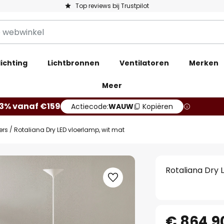
Top reviews bij Trustpilot
ichting
Lichtbronnen
Ventilatoren
Merken
Meer
13% vanaf €159
Actiecode:
WAUW
Kopiëren
ers
Rotaliana Dry LED vloerlamp, wit mat
Rotaliana Dry 
€ 864,9