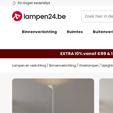
Ga
50 dagen bedenktijd
naar
Zoek
de
hier
inhoud
in
Binnenverlichting
Ruimtes
de
Buitenverl
webwinkel
EXTRA 10% vanaf €99 & 
Lampen en verlichting
Binnenverlichting
Vloerlampen
Uplight
Ga
naar
het
einde
van
de