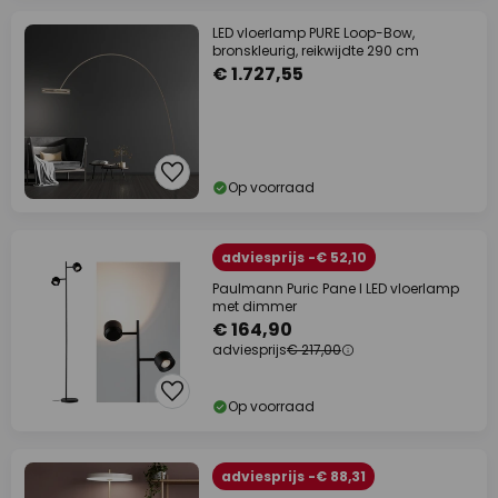
LED vloerlamp PURE Loop-Bow,
bronskleurig, reikwijdte 290 cm
€ 1.727,55
Op voorraad
adviesprijs -€ 52,10
Paulmann Puric Pane I LED vloerlamp
met dimmer
€ 164,90
adviesprijs
€ 217,00
Op voorraad
adviesprijs -€ 88,31