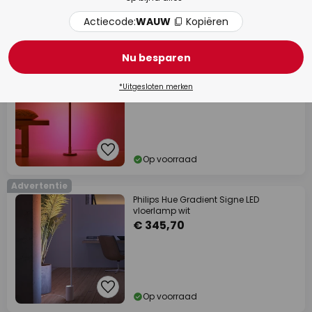
Actiecode:
WAUW
Kopiëren
Op voorraad
Advertentie
Nu besparen
WiZ LED vloerlamp Pole, Tunable White
and Color
€ 132,17
*Uitgesloten merken
Op voorraad
Advertentie
Philips Hue Gradient Signe LED
vloerlamp wit
€ 345,70
Op voorraad