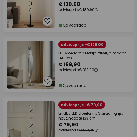
€ 139,90
adviesprijs
€ 189,90
Op voorraad
adviesprijs -€ 129,00
LED vloerlamp Marija, zilver, dimbaar,
140 cm
€ 189,90
adviesprijs
€ 318,90
Op voorraad
adviesprijs -€ 70,00
Lindby LED vloerlamp Spiraali, grijs,
hout, hoogte 133 cm
€ 79,90
adviesprijs
€ 149,90