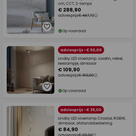
cm, CCT, 2-lamps
€ 288,90
adviesprijs
€ 467,72
Op voorraad
adviesprijs -€ 50,00
Lindby LED vloerlamp Josefin, nikkel,
leeslampje, dimbaar
€ 109,90
adviesprijs
€ 159,90
Op voorraad
adviesprijs -€ 35,00
Lindby LED vloerlamp Criostal, RGBW,
dimbaar, afstandsbediening
€ 84,90
adviesprijs
€ 119,90