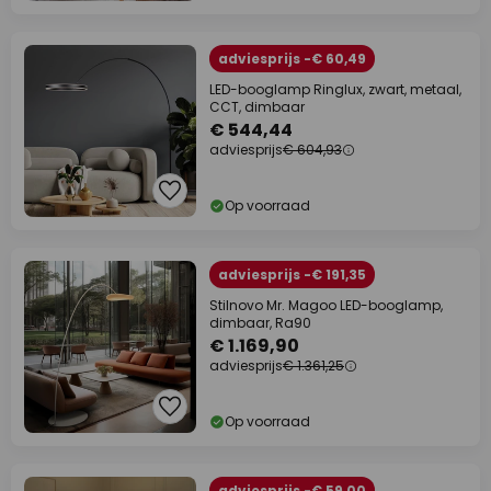
adviesprijs -€ 60,49
LED-booglamp Ringlux, zwart, metaal,
CCT, dimbaar
€ 544,44
adviesprijs
€ 604,93
Op voorraad
adviesprijs -€ 191,35
Stilnovo Mr. Magoo LED-booglamp,
dimbaar, Ra90
€ 1.169,90
adviesprijs
€ 1.361,25
Op voorraad
adviesprijs -€ 59,00