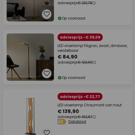
adviesprijs
€ 231,78
Op voorraad
adviesprijs -€ 39,09
LED vloerlamp Filigran, zwart, dimbaar,
verstelbaar
€ 84,90
adviesprijs
€ 123,99
Op voorraad
adviesprijs -€ 22,77
LED vloerlamp Chaumont van hout
€ 139,90
adviesprijs
€ 162,67
Datablad