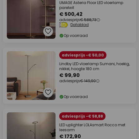
UMAGE Asteria Floor LED vloerlamp
parelwit
€ 500,42
adviesprijs
€ 588,73
Datablad
Op voorraad
adviesprijs -€ 50,00
Lindby LED vloerlamp Sumani, hoekig,
nikkel, hoogte 180 cm
€ 99,90
adviesprijs
€ 149,90
Op voorraad
adviesprijs -€ 58,88
LED uplighter LOLAsmart Rocco met
leesarm
€ 172,90