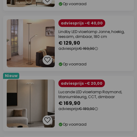
Op voorraad
adviesprijs -€ 40,00
Lindby LED vloerlamp Jonne, hoekig,
leesarm, dimbaar, 180 cm
€ 129,90
adviesprijs
€ 169,90
Op voorraad
Nieuw
adviesprijs -€ 20,00
Lucande LED vloerlamp Raymond,
titaniumkleurig, CCT, dimbaar
€ 169,90
adviesprijs
€ 189,90
Op voorraad