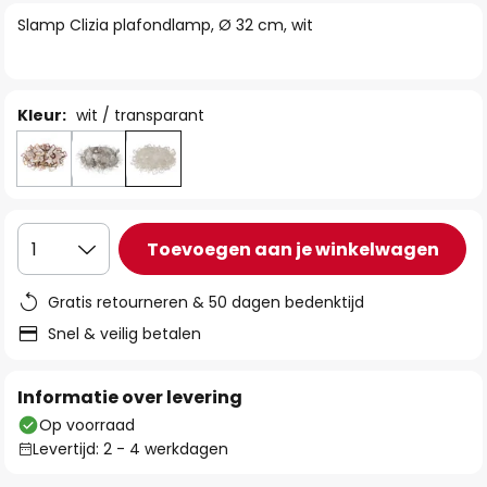
van
Slamp Clizia plafondlamp, Ø 32 cm, wit
de
afbeeldingen-
gallerij
Kleur:
wit / transparant
Toevoegen aan je winkelwagen
1
Gratis retourneren & 50 dagen bedenktijd
Snel & veilig betalen
Informatie over levering
Op voorraad
Levertijd: 2 - 4 werkdagen