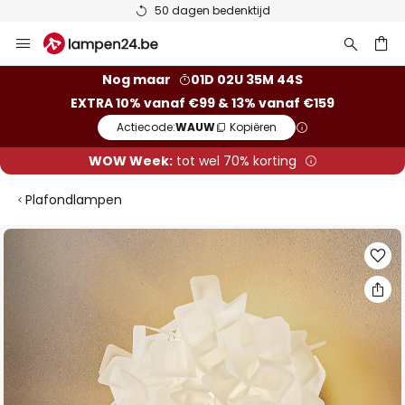
50 dagen bedenktijd
Ga
naar
de
ken
Nog maar
01D 02U 35M 43S
inhoud
EXTRA 10% vanaf €99 & 13% vanaf €159
Actiecode:
WAUW
Kopiëren
WOW Week:
tot wel 70% korting
Plafondlampen
Ga
naar
het
einde
van
de
afbeeldingen-
gallerij