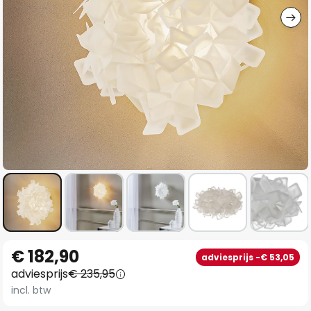
Ga
€ 182,90
adviesprijs -€ 53,05
naar
adviesprijs
€ 235,95
het
incl. btw
begin