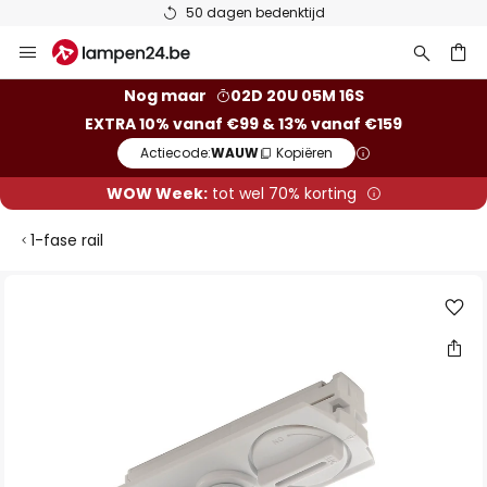
50 dagen bedenktijd
Ga
naar
de
ken
Nog maar
02D 20U 05M 16S
inhoud
EXTRA 10% vanaf €99 & 13% vanaf €159
Actiecode:
WAUW
Kopiëren
WOW Week:
tot wel 70% korting
1-fase rail
Ga
naar
het
einde
van
de
afbeeldingen-
gallerij