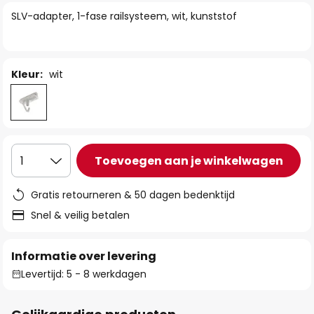
van
SLV-adapter, 1-fase railsysteem, wit, kunststof
de
afbeeldingen-
gallerij
Kleur:
wit
Toevoegen aan je winkelwagen
1
Gratis retourneren & 50 dagen bedenktijd
Snel & veilig betalen
Informatie over levering
Levertijd: 5 - 8 werkdagen