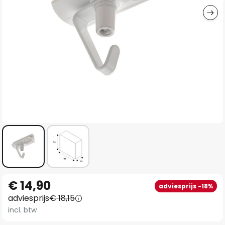
Ga
€ 14,90
adviesprijs -18%
naar
adviesprijs
€ 18,15
het
incl. btw
begin