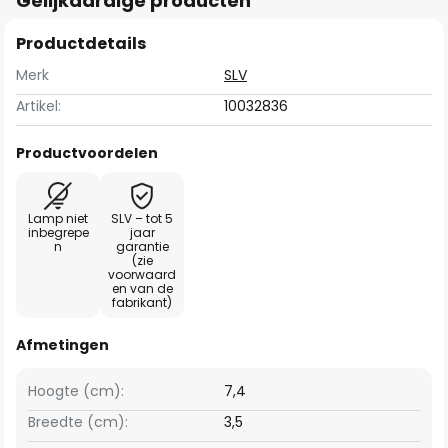
Gelijkaardige producten
Productdetails
Merk
SLV
Artikel:
10032836
Productvoordelen
Lamp niet
SLV – tot 5
inbegrepe
jaar
n
garantie
(zie
voorwaard
en van de
fabrikant)
Afmetingen
Hoogte (cm):
7,4
Breedte (cm):
3,5