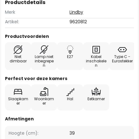
Productdetails
Merk
Lindby
Artikel:
9620812
Productvoordelen
Niet
Lamp niet
E27
Kabel
Type C -
dimbaar
inbegrepe
inschakele
Eurostekker
n
n
Perfect voor deze kamers
Slaapkam
Woonkam
Hal
Eetkamer
er
er
Afmetingen
Hoogte (cm):
39