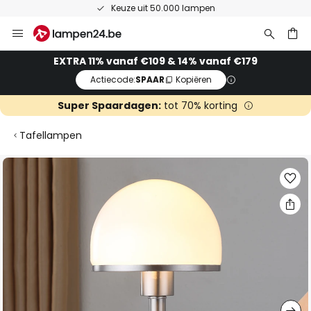
Keuze uit 50.000 lampen
Ga
naar
de
ken
EXTRA 11% vanaf €109 & 14% vanaf €179
inhoud
Actiecode:
SPAAR
Kopiëren
Super Spaardagen:
tot 70% korting
Tafellampen
Ga
naar
het
einde
van
de
afbeeldingen-
gallerij