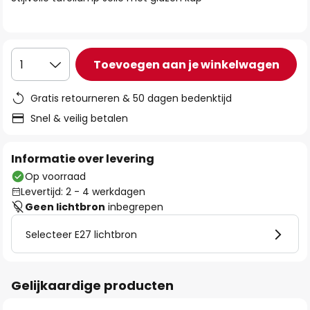
de
afbeeldingen-
gallerij
Toevoegen aan je winkelwagen
1
Gratis retourneren & 50 dagen bedenktijd
Snel & veilig betalen
Informatie over levering
Op voorraad
Levertijd: 2 - 4 werkdagen
Geen lichtbron
inbegrepen
Selecteer E27 lichtbron
Gelijkaardige producten