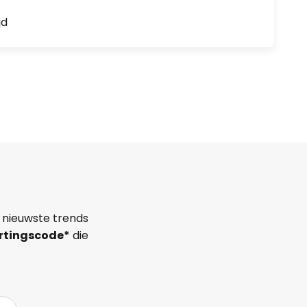
jd
 nieuwste trends
rtingscode*
die