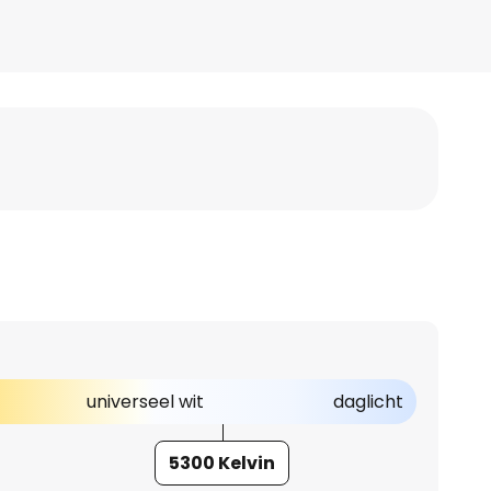
universeel wit
daglicht
5300 Kelvin