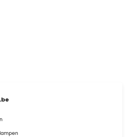
.be
en
0 lampen