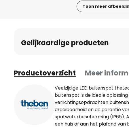
Toon meer afbeeldi
Ga
naar
het
begin
Gelijkaardige producten
van
de
afbeeldingen-
gallerij
Productoverzicht
Meer inform
Veelzijdige LED buitenspot theL
buitenspot is de ideale oplossing
verlichtingsopdrachten buitensh
draaibaarheid en de garantie va
spatwaterbescherming (IP65). Al
een huis of aan het plafond van 