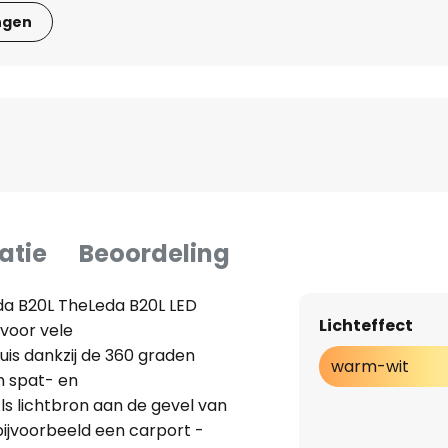
ngen
atie
Beoordeling
eda B20L TheLeda B20L LED
Lichteffect
 voor vele
uis dankzij de 360 graden
warm-wit
n spat- en
s lichtbron aan de gevel van
bijvoorbeeld een carport -