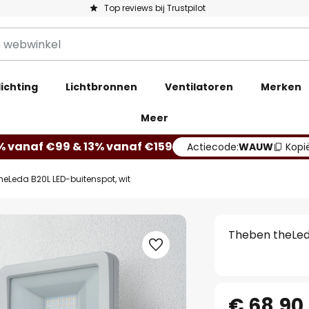
Top reviews bij Trustpilot
ichting
Lichtbronnen
Ventilatoren
Merken
Meer
% vanaf €99 & 13% vanaf €159
Actiecode:
WAUW
Kopi
heLeda B20L LED-buitenspot, wit
Theben theLed
€ 68,90