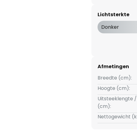
zowel wand- als
e locatie bij aan een ideale
Lichtsterkte
. Deze praktische
den uitgebreid - bijvoorbeeld
Donker
bewegingsmelder met of
lichtsensor (zie accessoires). -
tot + 40 °C
Afmetingen
Breedte (cm):
Hoogte (cm):
Uitsteeklengte /
(cm):
Nettogewicht (k