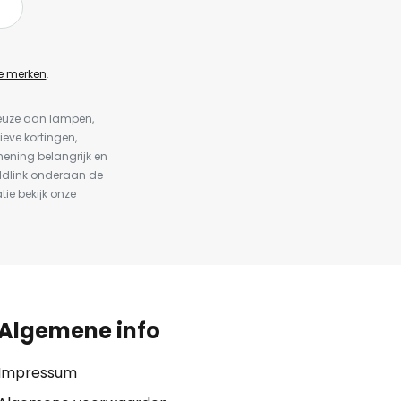
e merken
.
keuze aan lampen,
ieve kortingen,
ening belangrijk en
ldlink onderaan de
tie bekijk onze
Algemene info
Impressum