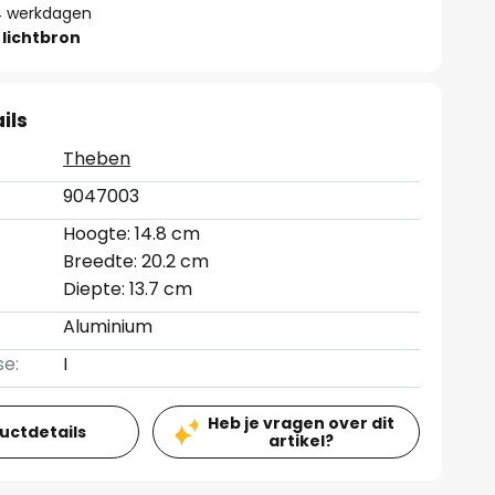
- 4 werkdagen
lichtbron
ils
Theben
9047003
Hoogte: 14.8 cm
Breedte: 20.2 cm
Diepte: 13.7 cm
Aluminium
se:
I
Heb je vragen over dit
ductdetails
artikel?