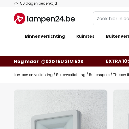
Ga
50 dagen bedenktijd
naar
Zoek
de
hier
inhoud
in
Binnenverlichting
Ruimtes
de
Buitenverl
webwinkel
EXTRA 10
Nog maar
02D 15U 31M 51S
Lampen en verlichting
Buitenverlichting
Buitenspots
Theben t
Ga
naar
het
einde
van
de