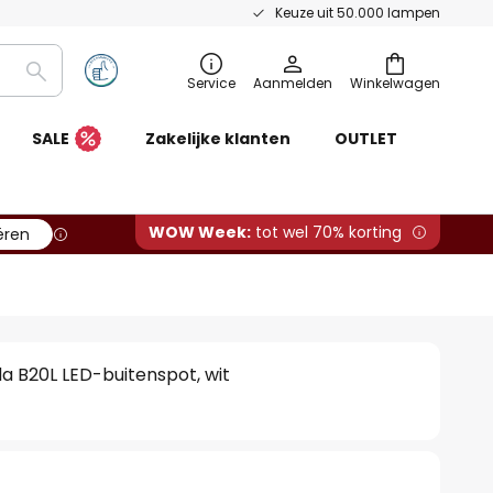
Keuze uit 50.000 lampen
Zoeken
Service
Aanmelden
Winkelwagen
SALE
Zakelijke klanten
OUTLET
WOW Week:
tot wel 70% korting
ëren
a B20L LED-buitenspot, wit