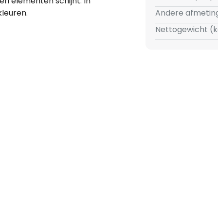
en elementen schijnt. In
kleuren.
Andere afmetin
Nettogewicht (k