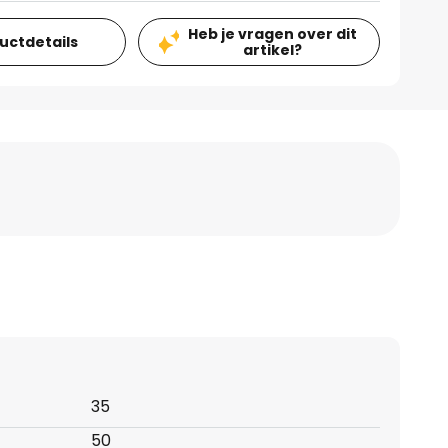
Heb je vragen over dit
ductdetails
artikel?
35
50