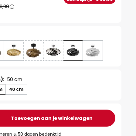
9,90
):
50 cm
m
40 cm
Toevoegen aan je winkelwagen
rneren & 50 dagen bedenktijd