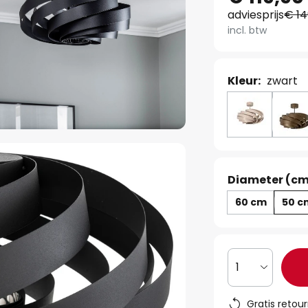
adviesprijs
€ 14
incl. btw
Kleur:
zwart
Diameter (cm
60 cm
50 c
1
Gratis retou