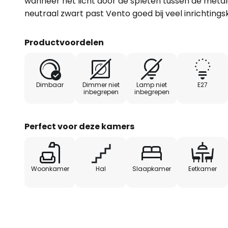
wanneer het licht door de spleten tussen de metal
neutraal zwart past Vento goed bij veel inrichtings
Productvoordelen
Dimbaar
Dimmer niet
Lamp niet
E27
inbegrepen
inbegrepen
Perfect voor deze kamers
Woonkamer
Hal
Slaapkamer
Eetkamer