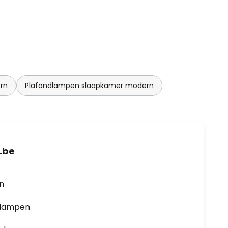
rn
Plafondlampen slaapkamer modern
.be
en
0 lampen