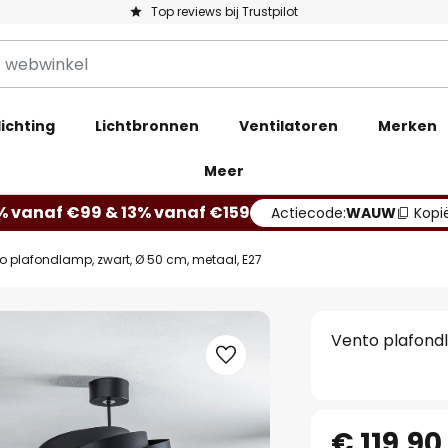
Top reviews bij Trustpilot
ichting
Lichtbronnen
Ventilatoren
Merken
Meer
% vanaf €99 & 13% vanaf €159
Actiecode:
WAUW
Kopi
o plafondlamp, zwart, Ø 50 cm, metaal, E27
Vento plafondl
€ 119,90