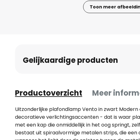
Toon meer afbeeldi
Ga
naar
het
begin
van
de
Gelijkaardige producten
afbeeldingen-
gallerij
Productoverzicht
Meer inform
Uitzonderlijke plafondlamp Vento in zwart Modern d
decoratieve verlichtingsaccenten - dat is waar pl
met een kap die onmiddellijk in het oog springt, zelfs
bestaat uit spiraalvormige metalen strips, die een 