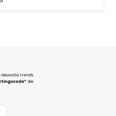
jd
 nieuwste trends
rtingscode*
die