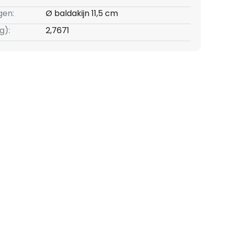
gen:
Ø baldakijn 11,5 cm
g):
2,7671