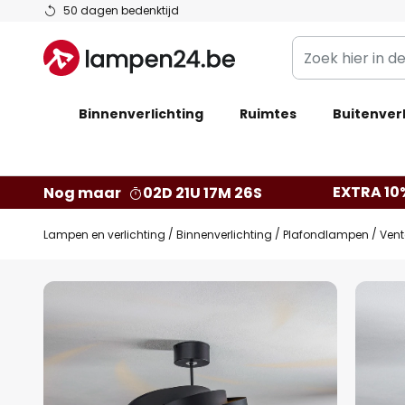
Ga
50 dagen bedenktijd
naar
Zoek
de
hier
inhoud
in
Binnenverlichting
Ruimtes
de
Buitenverl
webwinkel
EXTRA 10
Nog maar
02D 21U 17M 25S
Lampen en verlichting
Binnenverlichting
Plafondlampen
Vent
Ga
naar
het
einde
van
de