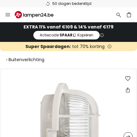
50 dagen bedenktijd
Ga
naar
de
ken
EXTRA 11% vanaf €109 & 14% vanaf €179
inhoud
Actiecode:
SPAAR
Kopiëren
Super Spaardagen:
tot 70% korting
Buitenverlichting
Ga
naar
het
einde
van
de
afbeeldingen-
gallerij