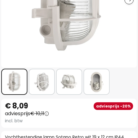
Ga
€ 8,09
adviesprijs -20%
naar
adviesprijs
€ 10,11
het
incl. btw
begin
van
Vochtbestendige lamp Sotano Retro wit 19 x 12 cm IP44