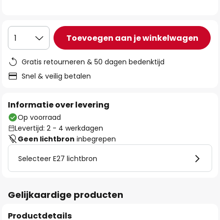
de
afbeeldingen-
gallerij
Toevoegen aan je winkelwagen
1
Gratis retourneren & 50 dagen bedenktijd
Snel & veilig betalen
Informatie over levering
Op voorraad
Levertijd: 2 - 4 werkdagen
Geen lichtbron
inbegrepen
Selecteer E27 lichtbron
Gelijkaardige producten
Productdetails