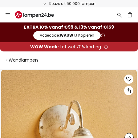
Keuze uit 50.000 lampen
Ga
naar
de
ken
EXTRA 10% vanaf €99 & 13% vanaf €159
inhoud
Actiecode:
WAUW
Kopiëren
WOW Week:
tot wel 70% korting
Wandlampen
Ga
naar
het
einde
van
de
afbeeldingen-
gallerij