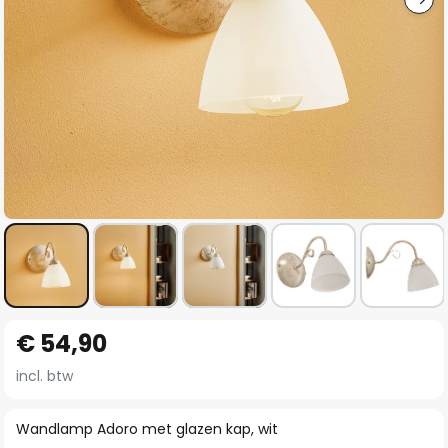
Ga
€ 54,90
naar
het
incl. btw
begin
van
Wandlamp Adoro met glazen kap, wit