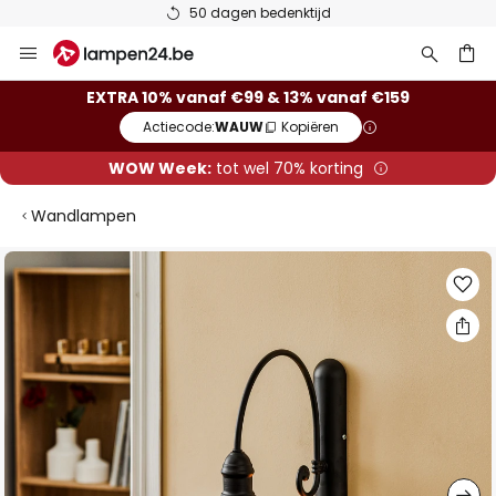
50 dagen bedenktijd
Ga
naar
de
ken
EXTRA 10% vanaf €99 & 13% vanaf €159
inhoud
Actiecode:
WAUW
Kopiëren
WOW Week:
tot wel 70% korting
Wandlampen
Ga
naar
het
einde
van
de
afbeeldingen-
gallerij