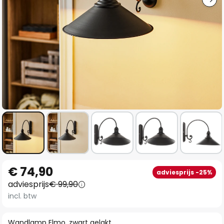
Ga
€ 74,90
adviesprijs -25%
naar
adviesprijs
€ 99,90
het
incl. btw
begin
van
Wandlamp Elmo, zwart gelakt