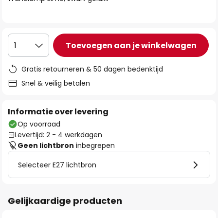
de
afbeeldingen-
gallerij
Toevoegen aan je winkelwagen
1
Gratis retourneren & 50 dagen bedenktijd
Snel & veilig betalen
Informatie over levering
Op voorraad
Levertijd: 2 - 4 werkdagen
Geen lichtbron
inbegrepen
Selecteer E27 lichtbron
Gelijkaardige producten