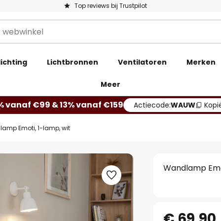
Top reviews bij Trustpilot
ichting
Lichtbronnen
Ventilatoren
Merken
Meer
% vanaf €99 & 13% vanaf €159
Actiecode:
WAUW
Kopi
amp Emoti, 1-lamp, wit
Wandlamp Emot
€ 69,90