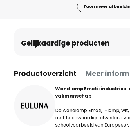
Toon meer afbeeldi
Ga
naar
het
begin
Gelijkaardige producten
van
de
afbeeldingen-
gallerij
Productoverzicht
Meer inform
Wandlamp Emoti: industrieel
vakmanschap
De wandlamp Emoti, 1-lamp, wit,
met hoogwaardige afwerking van 
schoolvoorbeeld van Europees 