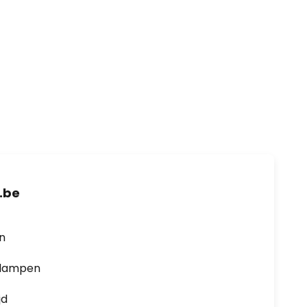
.be
en
0 lampen
jd