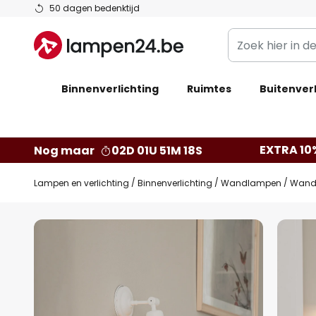
Ga
50 dagen bedenktijd
naar
Zoek
de
hier
inhoud
in
Binnenverlichting
Ruimtes
de
Buitenverl
webwinkel
EXTRA 10
Nog maar
02D 01U 51M 17S
Lampen en verlichting
Binnenverlichting
Wandlampen
Wandl
Ga
naar
het
einde
van
de