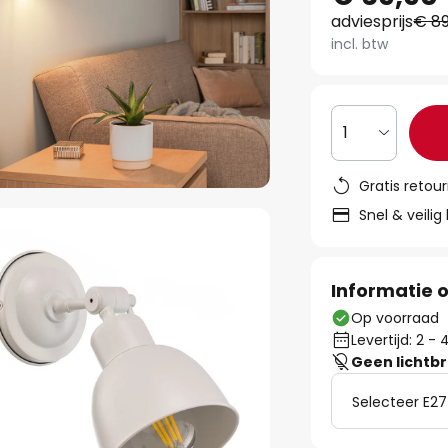
adviesprijs
€ 89
incl. btw
1
Gratis retou
Snel & veilig
Informatie o
Op voorraad
Levertijd: 2 
Geen lichtb
Selecteer E27