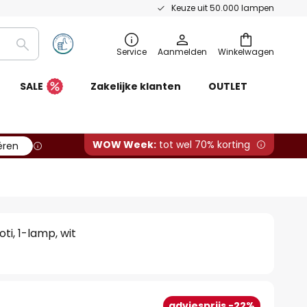
Keuze uit 50.000 lampen
Zoeken
Service
Aanmelden
Winkelwagen
SALE
Zakelijke klanten
OUTLET
WOW Week:
tot wel 70% korting
ëren
i, 1-lamp, wit
adviesprijs -22%