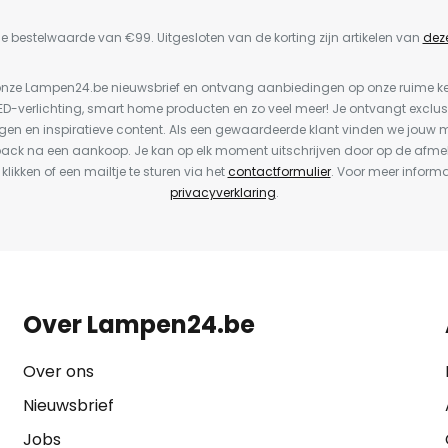
e bestelwaarde van €99. Uitgesloten van de korting zijn artikelen van
dez
or onze Lampen24.be nieuwsbrief en ontvang aanbiedingen op onze ruime 
LED-verlichting, smart home producten en zo veel meer! Je ontvangt exclus
en en inspiratieve content. Als een gewaardeerde klant vinden we jouw m
back na een aankoop. Je kan op elk moment uitschrijven door op de afme
 klikken of een mailtje te sturen via het
contactformulier
. Voor meer informa
privacyverklaring
.
Over Lampen24.be
Over ons
Nieuwsbrief
Jobs