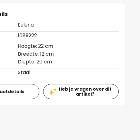
ils
Euluna
1089222
Hoogte: 22 cm
Breedte: 12 cm
Diepte: 20 cm
Staal
Heb je vragen over dit
ductdetails
artikel?