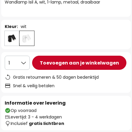
van
Wandlamp Isil A, wit, 1-lamp, metaal, draaibaar
de
afbeeldingen-
gallerij
Kleur:
wit
Toevoegen aan je winkelwagen
1
Gratis retourneren & 50 dagen bedenktijd
Snel & veilig betalen
Informatie over levering
Op voorraad
Levertijd: 3 - 4 werkdagen
Inclusief
gratis lichtbron