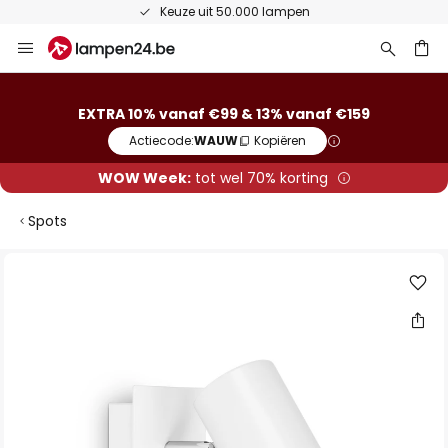
Keuze uit 50.000 lampen
Ga
naar
de
ken
inhoud
EXTRA 10% vanaf €99 & 13% vanaf €159
Actiecode:
WAUW
Kopiëren
WOW Week:
tot wel 70% korting
Spots
Ga
naar
het
einde
van
de
afbeeldingen-
gallerij