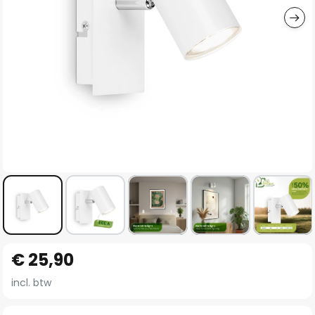
Ga
€ 25,90
naar
het
incl. btw
begin