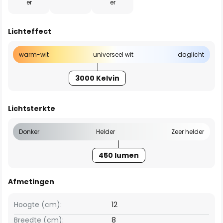
er
er
Lichteffect
warm-wit
universeel wit
daglicht
3000 Kelvin
Lichtsterkte
Donker
Helder
Zeer helder
450 lumen
Afmetingen
Hoogte (cm):
12
Breedte (cm):
8