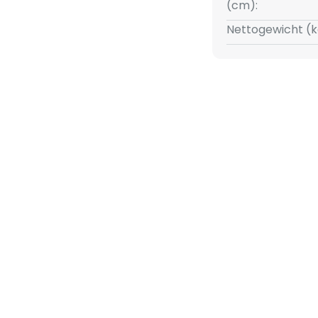
(cm):
Nettogewicht (k
 hij dimbaar is via een externe
 worden aangepast om de
een functioneel
gtepunt dat elke ruimte een