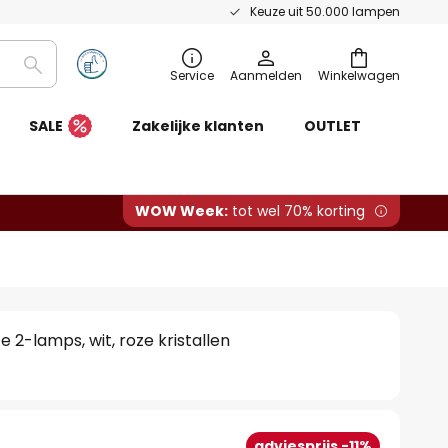
Keuze uit 50.000 lampen
Zoeken
Service
Aanmelden
Winkelwagen
SALE
Zakelijke klanten
OUTLET
WOW Week:
tot wel 70% korting
2-lamps, wit, roze kristallen
adviesprijs -11%