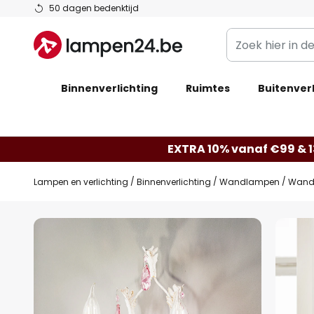
Ga
50 dagen bedenktijd
naar
Zoek
de
hier
inhoud
in
Binnenverlichting
Ruimtes
de
Buitenverl
webwinkel
EXTRA 10% vanaf €99 & 
Lampen en verlichting
Binnenverlichting
Wandlampen
Wandl
Ga
naar
het
einde
van
de