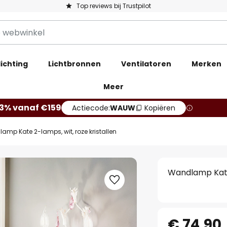
Top reviews bij Trustpilot
ichting
Lichtbronnen
Ventilatoren
Merken
Meer
13% vanaf €159
Actiecode:
WAUW
Kopiëren
amp Kate 2-lamps, wit, roze kristallen
Wandlamp Kate 
€ 74,90