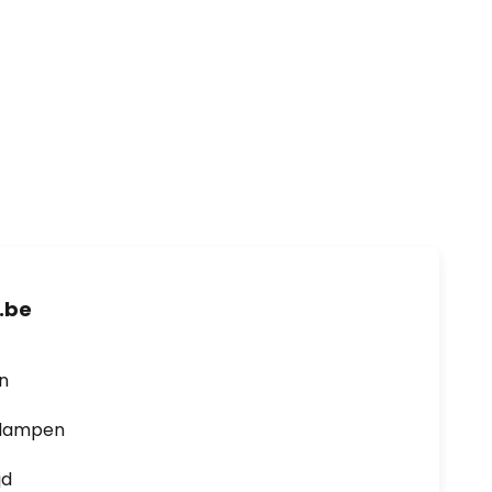
.be
en
0 lampen
jd