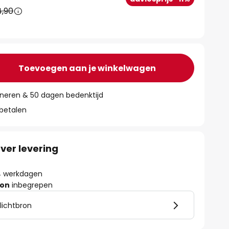
4,90
Toevoegen aan je winkelwagen
rneren & 50 dagen bedenktijd
 betalen
ver levering
- 4 werkdagen
ron
inbegrepen
 lichtbron