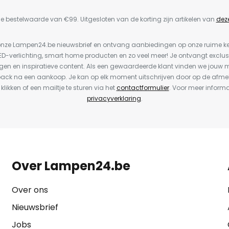
e bestelwaarde van €99. Uitgesloten van de korting zijn artikelen van
dez
or onze Lampen24.be nieuwsbrief en ontvang aanbiedingen op onze ruime 
LED-verlichting, smart home producten en zo veel meer! Je ontvangt exclus
en en inspiratieve content. Als een gewaardeerde klant vinden we jouw m
back na een aankoop. Je kan op elk moment uitschrijven door op de afme
 klikken of een mailtje te sturen via het
contactformulier
. Voor meer informa
privacyverklaring
.
Over Lampen24.be
Over ons
Nieuwsbrief
Jobs