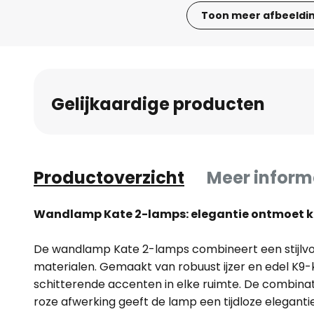
Toon meer afbeeldi
Ga
naar
het
begin
Gelijkaardige producten
van
de
afbeeldingen-
gallerij
Productoverzicht
Meer inform
Wandlamp Kate 2-lamps: elegantie ontmoet kr
De wandlamp Kate 2-lamps combineert een stijlv
materialen. Gemaakt van robuust ijzer en edel K9-kr
schitterende accenten in elke ruimte. De combinat
roze afwerking geeft de lamp een tijdloze eleganti