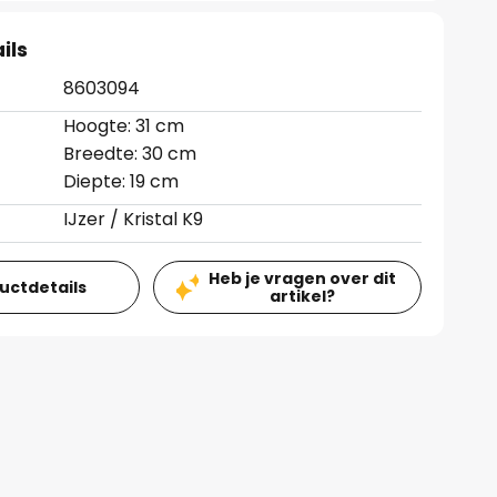
ils
8603094
Hoogte: 31 cm
Breedte: 30 cm
Diepte: 19 cm
IJzer / Kristal K9
Heb je vragen over dit
ductdetails
artikel?