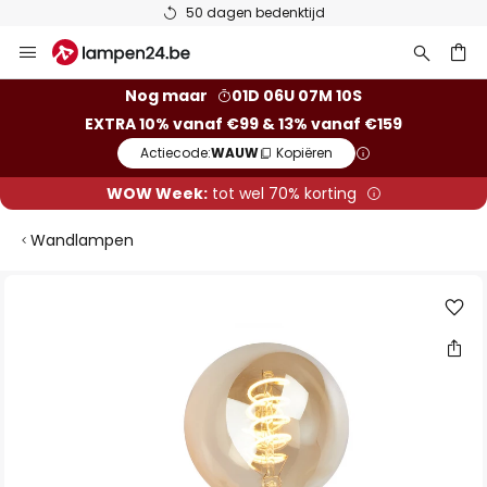
50 dagen bedenktijd
Ga
naar
de
ken
Nog maar
01D 06U 07M 10S
inhoud
EXTRA 10% vanaf €99 & 13% vanaf €159
Actiecode:
WAUW
Kopiëren
WOW Week:
tot wel 70% korting
Wandlampen
Ga
naar
het
einde
van
de
afbeeldingen-
gallerij