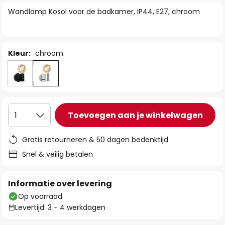
van
Wandlamp Kosol voor de badkamer, IP44, E27, chroom
de
afbeeldingen-
gallerij
Kleur:
chroom
Toevoegen aan je winkelwagen
1
Gratis retourneren & 50 dagen bedenktijd
Snel & veilig betalen
Informatie over levering
Op voorraad
Levertijd: 3 - 4 werkdagen