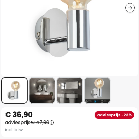
Ga
€ 36,90
adviesprijs -23%
naar
adviesprijs
€ 47,90
het
incl. btw
begin