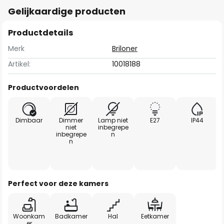
Gelijkaardige producten
Productdetails
Merk
Briloner
Artikel:
10018188
Productvoordelen
Dimbaar
Dimmer
Lamp niet
E27
IP44
niet
inbegrepe
inbegrepe
n
n
Perfect voor deze kamers
Woonkam
Badkamer
Hal
Eetkamer
er