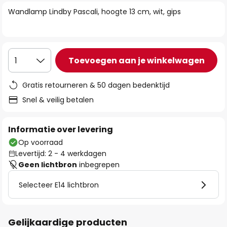
van
Wandlamp Lindby Pascali, hoogte 13 cm, wit, gips
de
afbeeldingen-
gallerij
Toevoegen aan je winkelwagen
1
Gratis retourneren & 50 dagen bedenktijd
Snel & veilig betalen
Informatie over levering
Op voorraad
Levertijd: 2 - 4 werkdagen
Geen lichtbron
inbegrepen
Selecteer E14 lichtbron
Gelijkaardige producten