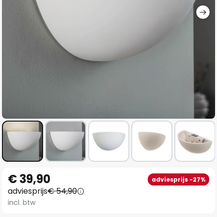
Ga
€ 39,90
adviesprijs -27%
naar
adviesprijs
€ 54,90
het
incl. btw
begin