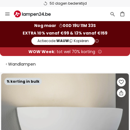
50 dagen bedenktijd
Ga
naar
de
ken
Nog maar
00D 19U 11M 32S
inhoud
EXTRA 10% vanaf €99 & 13% vanaf €159
Actiecode:
WAUW
Kopiëren
WOW Week:
tot wel 70% korting
Wandlampen
Ga
% korting in bulk
naar
het
einde
van
de
afbeeldingen-
gallerij