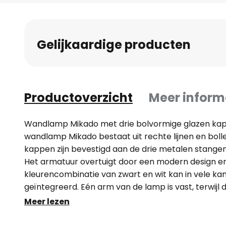
naar
het
begin
Gelijkaardige producten
van
de
afbeeldingen-
gallerij
Productoverzicht
Meer inform
Wandlamp Mikado met drie bolvormige glazen k
wandlamp Mikado bestaat uit rechte lijnen en boll
kappen zijn bevestigd aan de drie metalen stangen 
Het armatuur overtuigt door een modern design en 
kleurencombinatie van zwart en wit kan in vele ka
geïntegreerd. Eén arm van de lamp is vast, terwijl
de gewenste positie kunnen worden gebracht en fle
Meer lezen
altijd anders uitziet.Deze lamp komt uit de Miloox pr
gekenmerkt door ongewoon fris design en de comb