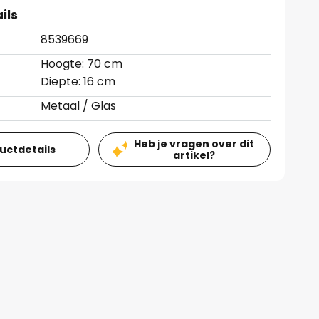
ils
8539669
Hoogte: 70 cm
Diepte: 16 cm
Metaal / Glas
Heb je vragen over dit
ductdetails
artikel?