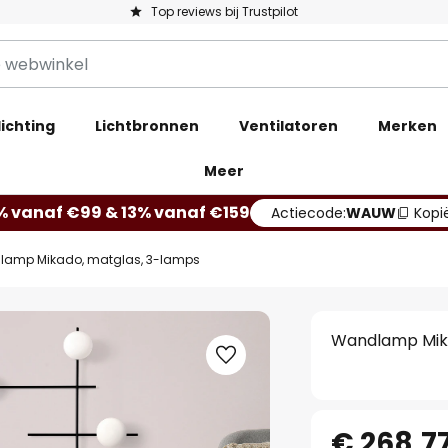
Top reviews bij Trustpilot
ichting
Lichtbronnen
Ventilatoren
Merken
Meer
% vanaf €99 & 13% vanaf €159
Actiecode:
WAUW
Kopi
amp Mikado, matglas, 3-lamps
Wandlamp Mika
€ 268,7