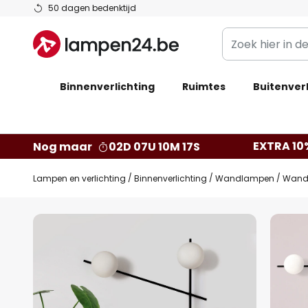
Ga
50 dagen bedenktijd
naar
Zoek
de
hier
inhoud
in
Binnenverlichting
Ruimtes
de
Buitenverl
webwinkel
EXTRA 10
Nog maar
02D 07U 10M 16S
Lampen en verlichting
Binnenverlichting
Wandlampen
Wandl
Ga
naar
het
einde
van
de