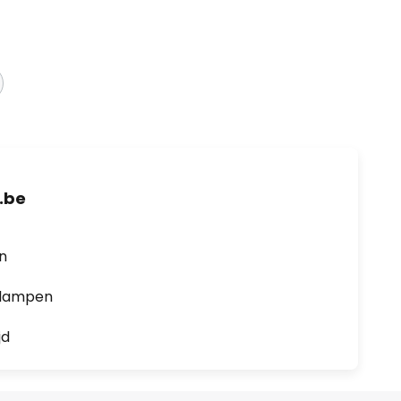
.be
en
0 lampen
jd