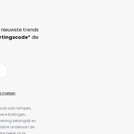
 nieuwste trends
rtingscode*
die
e merken
.
keuze aan lampen,
ieve kortingen,
ening belangrijk en
ldlink onderaan de
tie bekijk onze