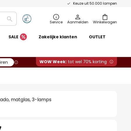
Keuze uit 50.000 lampen
Zoeken
Service
Aanmelden
Winkelwagen
SALE
Zakelijke klanten
OUTLET
WOW Week:
tot wel 70% korting
ëren
do, matglas, 3-lamps
7