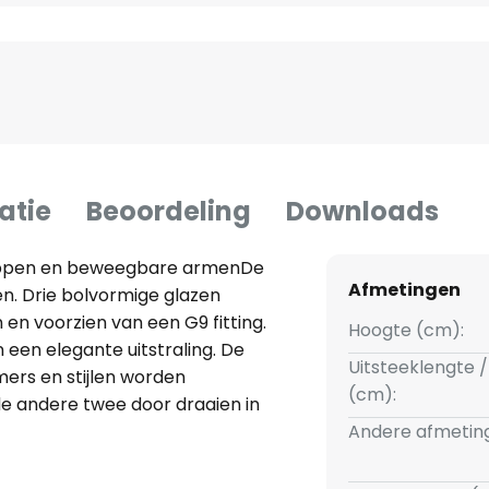
atie
Beoordeling
Downloads
appen en beweegbare armenDe
Afmetingen
en. Drie bolvormige glazen
en voorzien van een G9 fitting.
Hoogte (cm):
een elegante uitstraling. De
Uitsteeklengte /
mers en stijlen worden
(cm):
 de andere twee door draaien in
xibel zijn, zodat de lamp er
Andere afmetin
oductlijn van Sforzin, die wordt
inatie van trendy materialen.