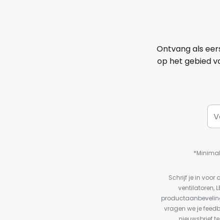
Ontvang als eer
op het gebied va
*Minimal
Schrijf je in vo
ventilatoren, 
productaanbeveling
vragen we je feed
nieuwsbrief te