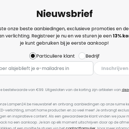
Nieuwsbrief
ste onze beste aanbiedingen, exclusieve promoties en de
n verlichting. Registreer je nu en we sturen je een
13%
ko
je kunt gebruiken bij je eerste aankoop!
Particuliere klant
Bedrijf
Inschrijven
e bestelwaarde van €99. Uitgesloten van de korting zijn artikelen van
dez
or onze Lampen24.be nieuwsbrief en ontvang aanbiedingen op onze ruime 
LED-verlichting, smart home producten en zo veel meer! Je ontvangt exclus
en en inspiratieve content. Als een gewaardeerde klant vinden we jouw m
back na een aankoop. Je kan op elk moment uitschrijven door op de afme
 klikken of een mailtje te sturen via het
contactformulier
. Voor meer informa