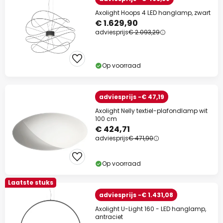
Axolight Hoops 4 LED hanglamp, zwart
€ 1.629,90
adviesprijs
€ 2.093,29
Op voorraad
adviesprijs -€ 47,19
Axolight Nelly textiel-plafondlamp wit
100 cm
€ 424,71
adviesprijs
€ 471,90
Op voorraad
Laatste stuks
adviesprijs -€ 1.431,08
Axolight U-Light 160 - LED hanglamp,
antraciet