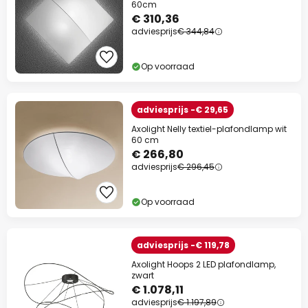
60cm
€ 310,36
adviesprijs
€ 344,84
Op voorraad
adviesprijs -€ 29,65
Axolight Nelly textiel-plafondlamp wit
60 cm
€ 266,80
adviesprijs
€ 296,45
Op voorraad
adviesprijs -€ 119,78
Axolight Hoops 2 LED plafondlamp,
zwart
€ 1.078,11
adviesprijs
€ 1.197,89