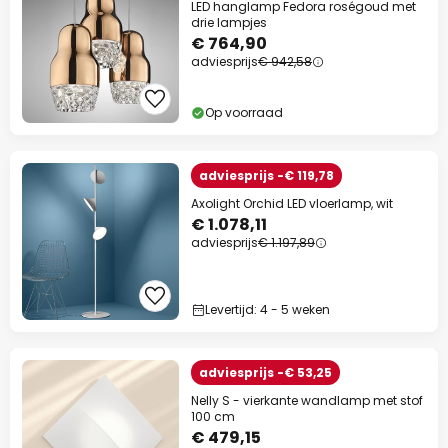
LED hanglamp Fedora roségoud met
drie lampjes
€ 764,90
adviesprijs
€ 942,58
Op voorraad
adviesprijs -€ 119,78
Axolight Orchid LED vloerlamp, wit
€ 1.078,11
adviesprijs
€ 1.197,89
Levertijd: 4 - 5 weken
adviesprijs -€ 53,25
Nelly S - vierkante wandlamp met stof
100 cm
€ 479,15