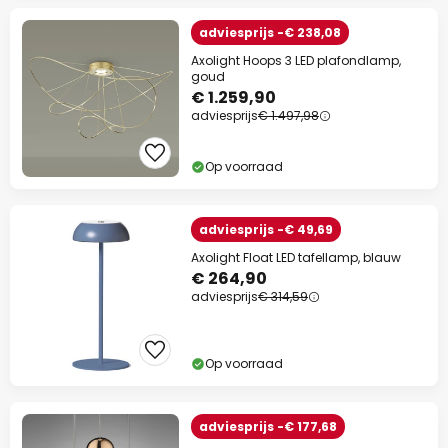
adviesprijs -€ 238,08
Axolight Hoops 3 LED plafondlamp,
goud
€ 1.259,90
adviesprijs
€ 1.497,98
Op voorraad
adviesprijs -€ 49,69
Axolight Float LED tafellamp, blauw
€ 264,90
adviesprijs
€ 314,59
Op voorraad
adviesprijs -€ 177,68