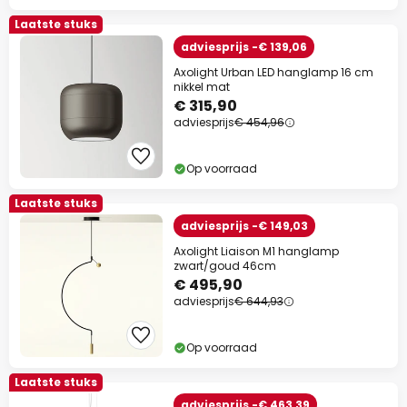
Laatste stuks
adviesprijs -€ 139,06
Axolight Urban LED hanglamp 16 cm
nikkel mat
€ 315,90
adviesprijs
€ 454,96
Op voorraad
Laatste stuks
adviesprijs -€ 149,03
Axolight Liaison M1 hanglamp
zwart/goud 46cm
€ 495,90
adviesprijs
€ 644,93
Op voorraad
Laatste stuks
adviesprijs -€ 463,39