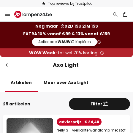
Keuze uit 50.000 lampen
Ga
naar
de
ken
Nog maar
02D 15U 21M 14S
inhoud
EXTRA 10% vanaf €99 & 13% vanaf €159
Actiecode:
WAUW
Kopiëren
WOW Week:
tot wel 70% korting
Axo Light
Artikelen
Meer over Axo Light
29 artikelen
Filter
adviesprijs -€ 34,48
Nelly S - vierkante wandlamp met stof