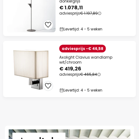
donkergrijs
€ 1.078,11
adviesprijs
€ 1.197,89
Levertijd: 4 - 5 weken
adviesprijs -€ 46,58
Axolight Clavius wandlamp
wit/chroom
€ 419,26
adviesprijs
€ 465,84
Levertijd: 4 - 5 weken