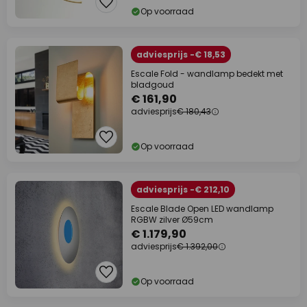
Op voorraad
adviesprijs -€ 18,53
Escale Fold - wandlamp bedekt met
bladgoud
€ 161,90
adviesprijs
€ 180,43
Op voorraad
adviesprijs -€ 212,10
Escale Blade Open LED wandlamp
RGBW zilver Ø59cm
€ 1.179,90
adviesprijs
€ 1.392,00
Op voorraad