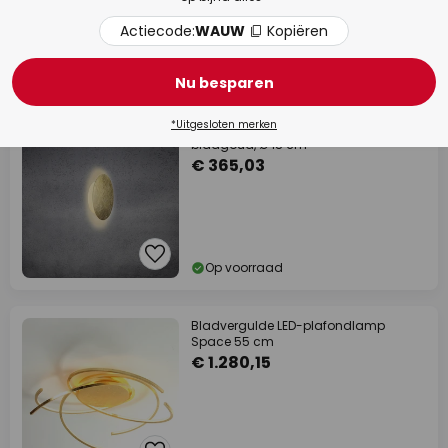
Actiecode:
WAUW
Kopiëren
Op voorraad
Nu besparen
*Uitgesloten merken
Escale Blade LED wandlamp,
bladgoud, Ø 18 cm
€ 365,03
Op voorraad
Bladvergulde LED-plafondlamp
Space 55 cm
€ 1.280,15