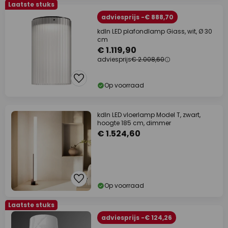
Laatste stuks
adviesprijs -€ 888,70
kdln LED plafondlamp Giass, wit, Ø 30
cm
€ 1.119,90
adviesprijs
€ 2.008,60
Op voorraad
kdln LED vloerlamp Model T, zwart,
hoogte 185 cm, dimmer
€ 1.524,60
Op voorraad
Laatste stuks
adviesprijs -€ 124,26