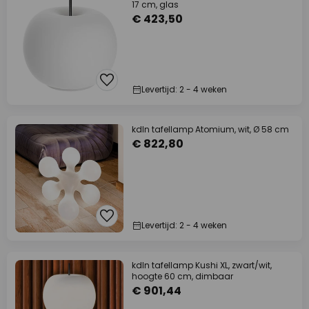
17 cm, glas
€ 423,50
Levertijd: 2 - 4 weken
kdln tafellamp Atomium, wit, Ø 58 cm
€ 822,80
Levertijd: 2 - 4 weken
kdln tafellamp Kushi XL, zwart/wit,
hoogte 60 cm, dimbaar
€ 901,44