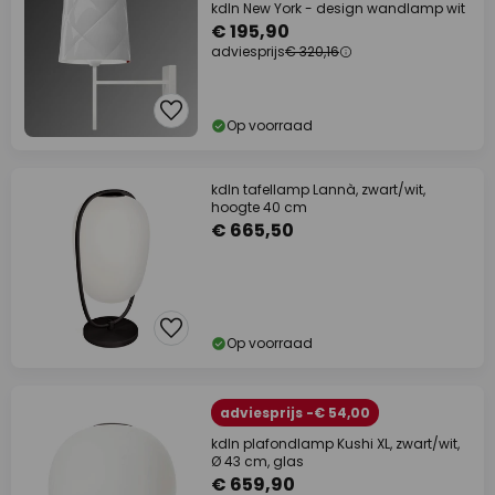
kdln New York - design wandlamp wit
€ 195,90
adviesprijs
€ 320,16
Op voorraad
kdln tafellamp Lannà, zwart/wit,
hoogte 40 cm
€ 665,50
Op voorraad
adviesprijs -€ 54,00
kdln plafondlamp Kushi XL, zwart/wit,
Ø 43 cm, glas
€ 659,90