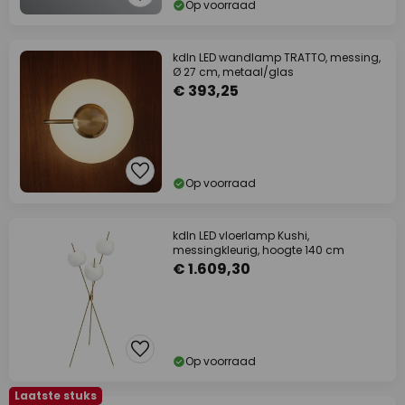
Op voorraad
kdln LED wandlamp TRATTO, messing,
Ø 27 cm, metaal/glas
€ 393,25
Op voorraad
kdln LED vloerlamp Kushi,
messingkleurig, hoogte 140 cm
€ 1.609,30
Op voorraad
Laatste stuks