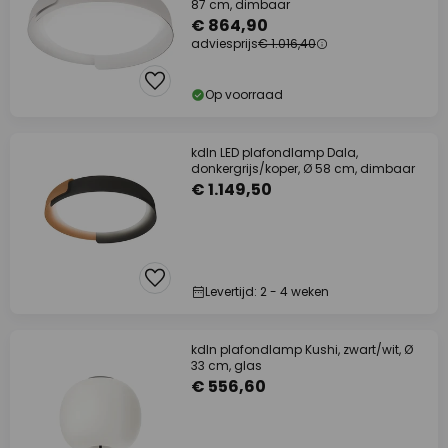
87 cm, dimbaar
€ 864,90
adviesprijs
€ 1.016,40
Op voorraad
kdln LED plafondlamp Dala,
donkergrijs/koper, Ø 58 cm, dimbaar
€ 1.149,50
Levertijd: 2 - 4 weken
kdln plafondlamp Kushi, zwart/wit, Ø
33 cm, glas
€ 556,60