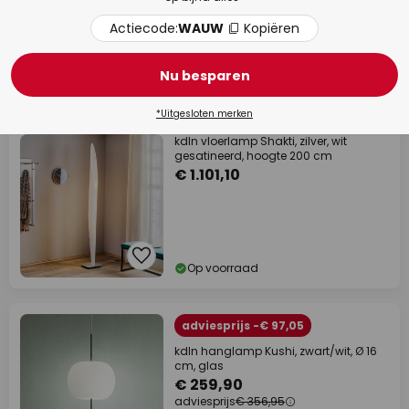
Actiecode:
WAUW
Kopiëren
Nu besparen
Op voorraad
*Uitgesloten merken
kdln vloerlamp Shakti, zilver, wit
gesatineerd, hoogte 200 cm
€ 1.101,10
Op voorraad
adviesprijs -€ 97,05
kdln hanglamp Kushi, zwart/wit, Ø 16
cm, glas
€ 259,90
adviesprijs
€ 356,95