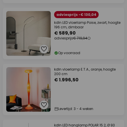
adviesprijs -€ 130,04
kdln LED vloerlamp Poise, zwart, hoogte
196 cm, dimbaar
€ 589,90
adviesprijs
€ 719,94
Op voorraad
kdln vloerlamp E.T.A., oranje, hoogte
200 cm
€ 1.996,50
Levertijd: 3 - 4 weken
kdln LED hanglamp POLAR 15.2, Ø 93