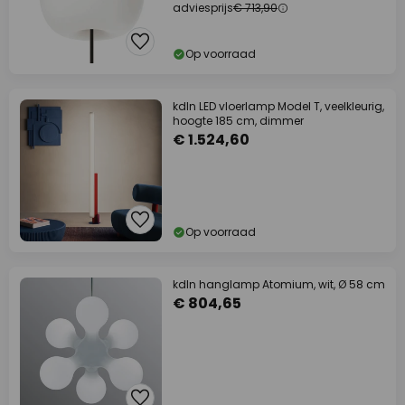
adviesprijs
€ 713,90
Op voorraad
kdln LED vloerlamp Model T, veelkleurig,
hoogte 185 cm, dimmer
€ 1.524,60
Op voorraad
kdln hanglamp Atomium, wit, Ø 58 cm
€ 804,65