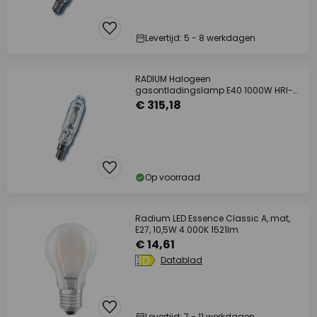
Levertijd: 5 - 8 werkdagen
RADIUM Halogeen
gasontladingslamp E40 1000W HRI-T
D helder
€ 315,18
Op voorraad
Radium LED Essence Classic A, mat,
E27, 10,5W 4.000K 1521lm
€ 14,61
Datablad
Levertijd: 7 - 11 werkdagen