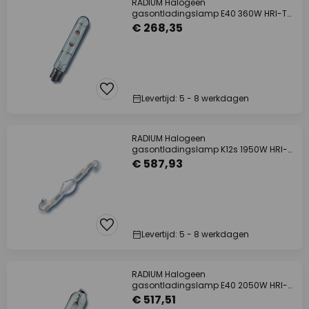
RADIUM Halogeen
gasontladingslamp E40 360W HRI-T
B helder
€ 268,35
Levertijd: 5 - 8 werkdagen
RADIUM Halogeen
gasontladingslamp K12s 1950W HRI-
TS D/S helder
€ 587,93
Levertijd: 5 - 8 werkdagen
RADIUM Halogeen
gasontladingslamp E40 2050W HRI-T
D/I helder
€ 517,51