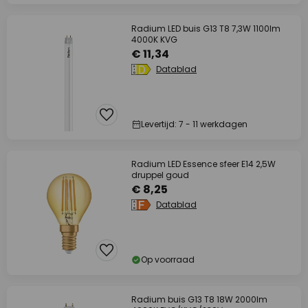
Radium LED buis G13 T8 7,3W 1100lm
4000K KVG
€ 11,34
Datablad
Levertijd: 7 - 11 werkdagen
Radium LED Essence sfeer E14 2,5W
druppel goud
€ 8,25
Datablad
Op voorraad
Radium buis G13 T8 18W 2000lm