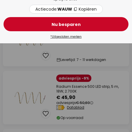
Op voorraad
Actiecode:
WAUW
Kopiëren
Radium Essence 1000 LED strip, 5 m,
40W, 3.000K
Nu besparen
€ 62,79
Datablad
*Uitgesloten merken
Levertijd: 7 - 11 werkdagen
adviesprijs -9%
Radium Essence 500 LED strip, 5 m,
18W, 2.700K
€ 45,90
adviesprijs
€ 50,69
Datablad
Op voorraad