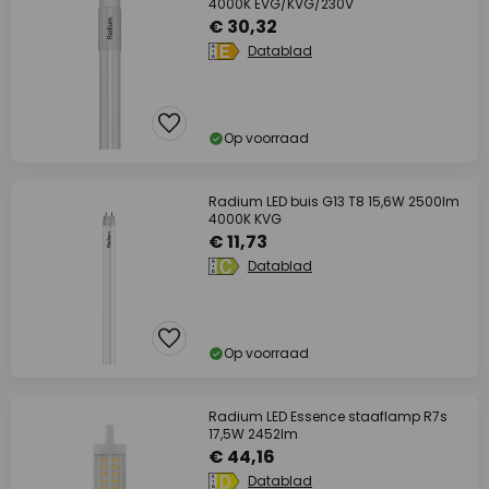
4000K EVG/KVG/230V
€ 30,32
Datablad
Op voorraad
Radium LED buis G13 T8 15,6W 2500lm
4000K KVG
€ 11,73
Datablad
Op voorraad
Radium LED Essence staaflamp R7s
17,5W 2452lm
€ 44,16
Datablad