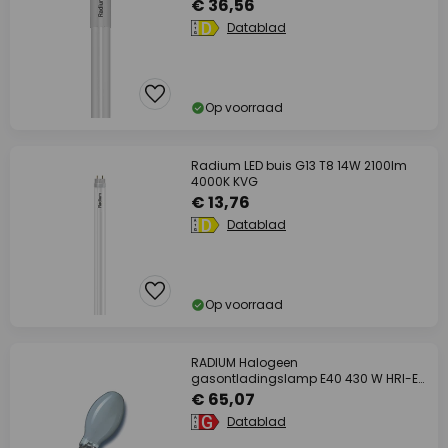
€ 36,56
Datablad
Op voorraad
Radium LED buis G13 T8 14W 2100lm
4000K KVG
€ 13,76
Datablad
Op voorraad
RADIUM Halogeen
gasontladingslamp E40 430 W HRI-E
NSC/S/F Ra92
€ 65,07
Datablad