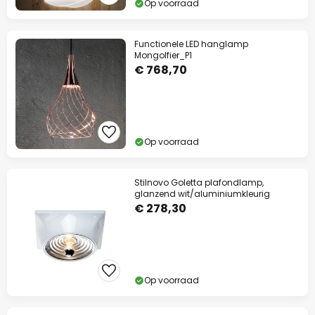
Op voorraad
Functionele LED hanglamp
Mongolfier_P1
€ 768,70
Op voorraad
Stilnovo Goletta plafondlamp,
glanzend wit/aluminiumkleurig
€ 278,30
Op voorraad