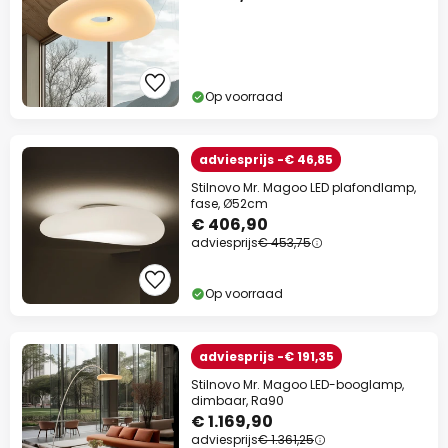
Actiecode:
WAUW
Kopiëren
Nu besparen
Op voorraad
*Uitgesloten merken
adviesprijs -€ 46,85
Stilnovo Mr. Magoo LED plafondlamp,
fase, Ø52cm
€ 406,90
adviesprijs
€ 453,75
Op voorraad
adviesprijs -€ 191,35
Stilnovo Mr. Magoo LED-booglamp,
dimbaar, Ra90
€ 1.169,90
adviesprijs
€ 1.361,25