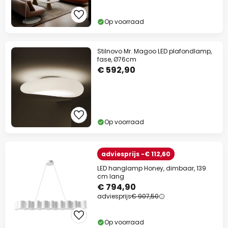
Op voorraad
Stilnovo Mr. Magoo LED plafondlamp,
fase, Ø76cm
€ 592,90
Op voorraad
adviesprijs -€ 112,60
LED hanglamp Honey, dimbaar, 139
cm lang
€ 794,90
adviesprijs
€ 907,50
Op voorraad