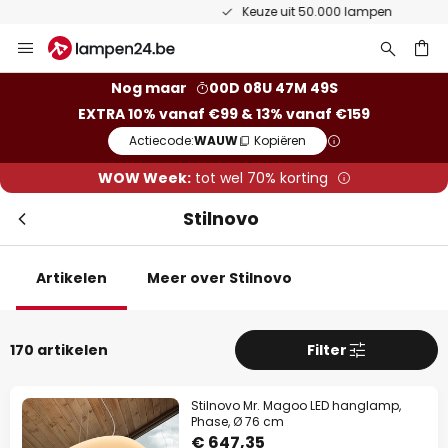
Keuze uit 50.000 lampen
Ga
Slui
naar
de
ken
Nog maar
00D 08U 47M 48S
inhoud
EXTRA 10% vanaf €99 & 13% vanaf €159
Actiecode:
WAUW
Kopiëren
WOW Week:
tot wel 70% korting
Stilnovo
Artikelen
Meer over Stilnovo
Extra korting
170 artikelen
Filter
10% korting
vanaf €99
13% korting
vanaf €159
Stilnovo Mr. Magoo LED hanglamp,
Phase, Ø 76 cm
€ 647,35
op bijna alles*