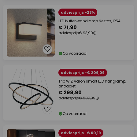
adviesprijs -23%
LED buitenwandlamp Nestos, IP54
€ 71,90
adviesprijs
€ 93,99
Op voorraad
adviesprijs -€ 209,09
Trio WiZ Aaron smart LED hanglamp,
antraciet
€ 298,90
adviesprijs
€ 507,99
Op voorraad
adviesprijs -€ 60,19