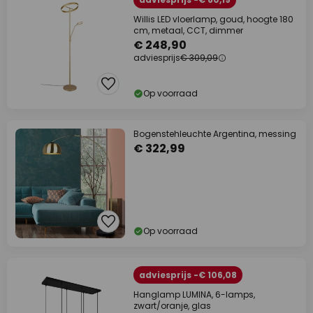
Willis LED vloerlamp, goud, hoogte 180
cm, metaal, CCT, dimmer
€ 248,90
adviesprijs
€ 309,09
Op voorraad
Bogenstehleuchte Argentina, messing
€ 322,99
Op voorraad
adviesprijs -€ 106,08
Hanglamp LUMINA, 6-lamps,
zwart/oranje, glas