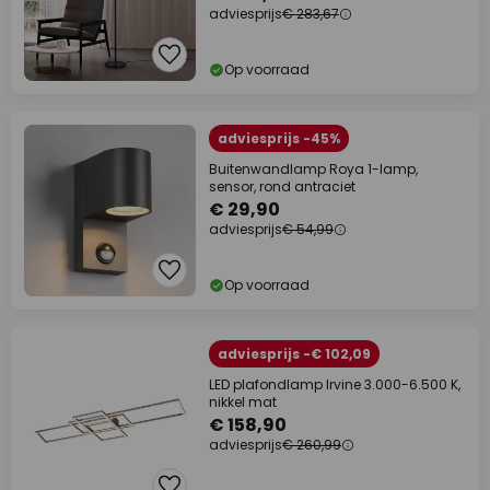
adviesprijs
€ 283,67
Op voorraad
adviesprijs -45%
Buitenwandlamp Roya 1-lamp,
sensor, rond antraciet
€ 29,90
adviesprijs
€ 54,99
Op voorraad
adviesprijs -€ 102,09
LED plafondlamp Irvine 3.000-6.500 K,
nikkel mat
€ 158,90
adviesprijs
€ 260,99