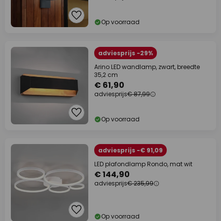
Op voorraad
adviesprijs -29%
Arino LED wandlamp, zwart, breedte
35,2 cm
€ 61,90
adviesprijs
€ 87,99
Op voorraad
adviesprijs -€ 91,09
LED plafondlamp Rondo, mat wit
€ 144,90
adviesprijs
€ 235,99
Op voorraad