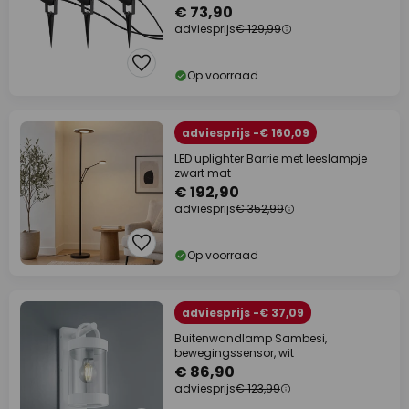
€ 73,90
adviesprijs
€ 129,99
Op voorraad
adviesprijs -€ 160,09
LED uplighter Barrie met leeslampje
zwart mat
€ 192,90
adviesprijs
€ 352,99
Op voorraad
adviesprijs -€ 37,09
Buitenwandlamp Sambesi,
bewegingssensor, wit
€ 86,90
adviesprijs
€ 123,99