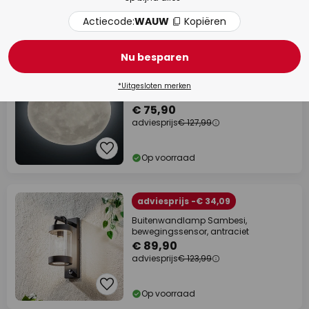
Actiecode:
WAUW
Kopiëren
Op voorraad
Nu besparen
adviesprijs -€ 52,09
LED-plafondlamp Lunar met
*Uitgesloten merken
afstandsbediening 40 cm
€ 75,90
adviesprijs
€ 127,99
Op voorraad
adviesprijs -€ 34,09
Buitenwandlamp Sambesi,
bewegingssensor, antraciet
€ 89,90
adviesprijs
€ 123,99
Op voorraad