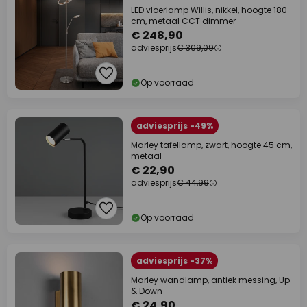
LED vloerlamp Willis, nikkel, hoogte 180
cm, metaal CCT dimmer
€ 248,90
adviesprijs
€ 309,09
Op voorraad
adviesprijs -49%
Marley tafellamp, zwart, hoogte 45 cm,
metaal
€ 22,90
adviesprijs
€ 44,99
Op voorraad
adviesprijs -37%
Marley wandlamp, antiek messing, Up
& Down
€ 24,90