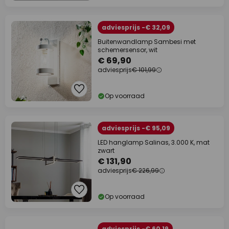
adviesprijs -€ 32,09
Buitenwandlamp Sambesi met
schemersensor, wit
€ 69,90
adviesprijs
€ 101,99
Op voorraad
adviesprijs -€ 95,09
LED hanglamp Salinas, 3.000 K, mat
zwart
€ 131,90
adviesprijs
€ 226,99
Op voorraad
adviesprijs -€ 60,19