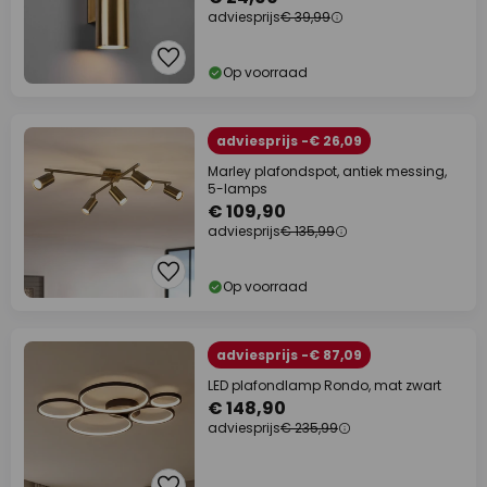
adviesprijs
€ 39,99
Op voorraad
adviesprijs -€ 26,09
Marley plafondspot, antiek messing,
5-lamps
€ 109,90
adviesprijs
€ 135,99
Op voorraad
adviesprijs -€ 87,09
LED plafondlamp Rondo, mat zwart
€ 148,90
adviesprijs
€ 235,99