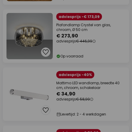
adviesprijs -€ 173,09
Plafondlamp Crystel van glas,
chroom, Ø 50 cm
€ 273,90
adviesprijs
€ 446,99
Op voorraad
adviesprijs -40%
Mattimo LED wandlamp, breedte 40
cm, chroom, schakelaar
€ 34,90
adviesprijs
€ 58,99
Levertijd: 2 - 4 werkdagen