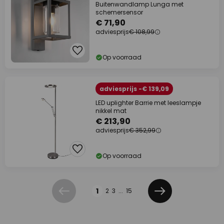
Buitenwandlamp Lunga met
schemersensor
€ 71,90
adviesprijs
€ 108,99
Op voorraad
adviesprijs -€ 139,09
LED uplighter Barrie met leeslampje
nikkel mat
€ 213,90
adviesprijs
€ 352,99
Op voorraad
Pagina
1
2
3
...
15
Vorige
Volgende