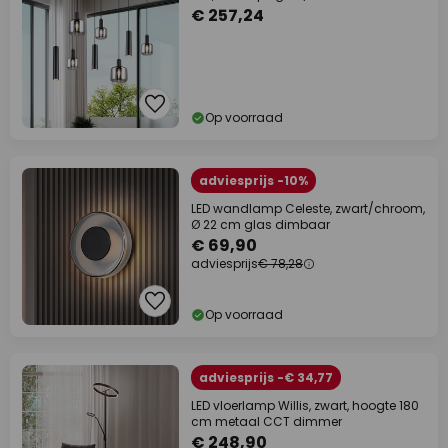
€ 257,24
Op voorraad
adviesprijs -10%
LED wandlamp Celeste, zwart/chroom,
Ø 22 cm glas dimbaar
€ 69,90
adviesprijs
€ 78,28
Op voorraad
adviesprijs -€ 34,77
LED vloerlamp Willis, zwart, hoogte 180
cm metaal CCT dimmer
€ 248,90