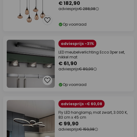
€ 182,90
adviesprijs
€ 288,98
Op voorraad
adviesprijs -31%
LED meubelverlichting Ecco 3per set,
nikkel mat
€ 61,90
adviesprijs
€ 89,99
Op voorraad
adviesprijs -€ 60,08
Fly LED hanglamp, mat zwart, 3.000 K,
83 cm x 45 cm
€ 99,90
adviesprijs
€ 159,98