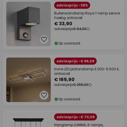
adviesprijs -38%
Buitenwandlamp Roya 1-lamp sensor
hoekig antraciet
€ 33,90
adviesprijs
€ 54,99
Op voorraad
adviesprijs -€ 86,09
Irvine LED plafondlamp 3.000-6.500 K,
antraciet
€ 169,90
adviesprijs
€ 255,99
Op voorraad
adviesprijs -€ 70,09
Hanglamp LUMINA, 6-lamps,