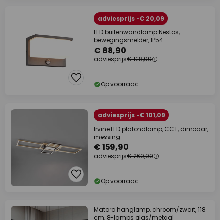
adviesprijs -€ 20,09
LED buitenwandlamp Nestos,
bewegingsmelder, IP54
€ 88,90
adviesprijs
€ 108,99
Op voorraad
adviesprijs -€ 101,09
Irvine LED plafondlamp, CCT, dimbaar,
messing
€ 159,90
adviesprijs
€ 260,99
Op voorraad
Mataro hanglamp, chroom/zwart, 118
cm, 8-lamps glas/metaal