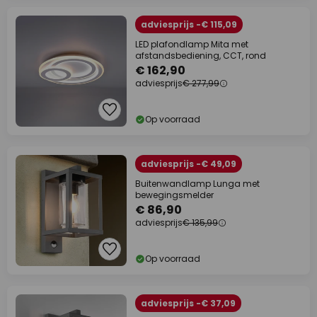
adviesprijs -€ 115,09
LED plafondlamp Mita met
afstandsbediening, CCT, rond
€ 162,90
adviesprijs
€ 277,99
Op voorraad
adviesprijs -€ 49,09
Buitenwandlamp Lunga met
bewegingsmelder
€ 86,90
adviesprijs
€ 135,99
Op voorraad
adviesprijs -€ 37,09