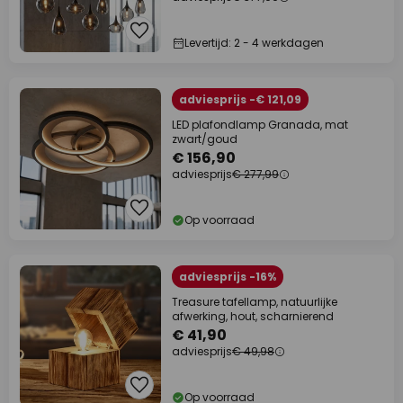
Levertijd: 2 - 4 werkdagen
adviesprijs -€ 121,09
LED plafondlamp Granada, mat
zwart/goud
€ 156,90
adviesprijs
€ 277,99
Op voorraad
adviesprijs -16%
Treasure tafellamp, natuurlijke
afwerking, hout, scharnierend
€ 41,90
adviesprijs
€ 49,98
Op voorraad