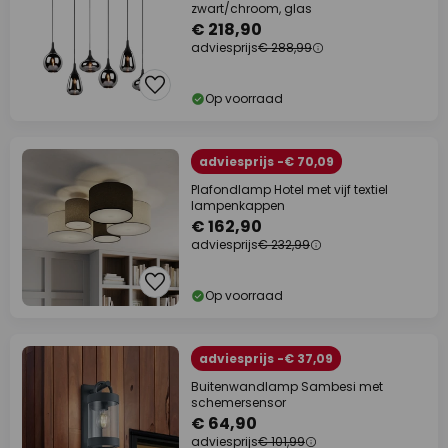
zwart/chroom, glas
€ 218,90
adviesprijs
€ 288,99
Op voorraad
adviesprijs -€ 70,09
Plafondlamp Hotel met vijf textiel
lampenkappen
€ 162,90
adviesprijs
€ 232,99
Op voorraad
adviesprijs -€ 37,09
Buitenwandlamp Sambesi met
schemersensor
€ 64,90
adviesprijs
€ 101,99