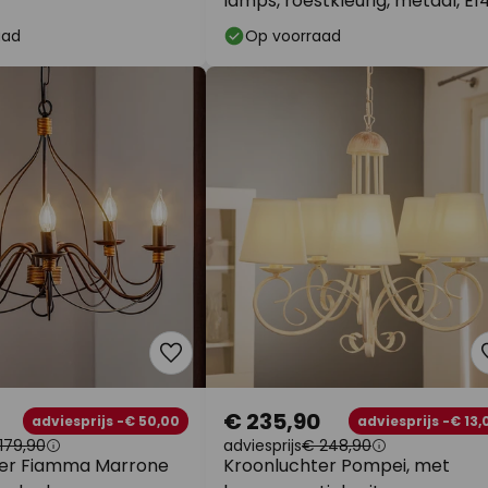
lamps, roestkleurig, metaal, E1
aad
Op voorraad
€ 235,90
adviesprijs -€ 50,00
adviesprijs -€ 13,
179,90
adviesprijs
€ 248,90
ter Fiamma Marrone
Kroonluchter Pompei, met