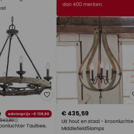
dan 400 merken.
aad
€ 435,59
0
adviesprijs -€ 138,90
943,80
Uit hout en staal - kroonluchte
oonluchter Taulbee,
Middlefield5lamps