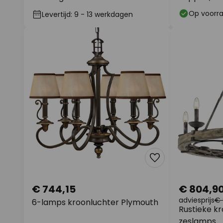
Op voorr
Levertijd: 9 - 13 werkdagen
€ 744,15
€ 804,9
adviesprijs
€ 
6-lamps kroonluchter Plymouth
Rustieke kr
zeslamps