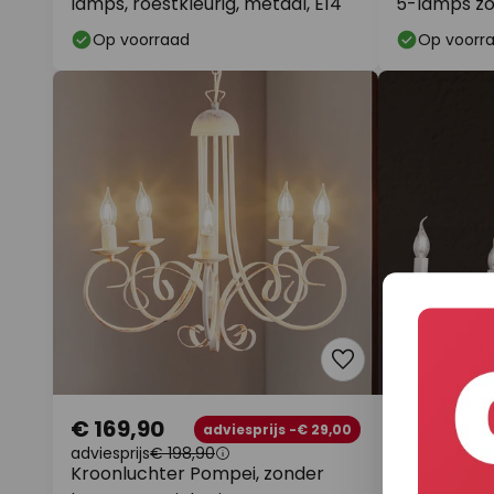
lamps, roestkleurig, metaal, E14
5-lamps z
Op voorraad
Op voorr
€ 169,90
€ 293,85
adviesprijs -€ 29,00
adviesprijs
€ 198,90
Mooie kroo
Kroonluchter Pompei, zonder
vl