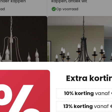
onder kappen
kappen, antiek wit
aad
Op voorraad
Extra korti
10% korting
vanaf
€ 539,90
adviesprijs -€ 38,
adviesprijs
€ 578,56
nluchter Antonina 5-
13% korting
vanaf 
Elegante kroonluchter GARDA,