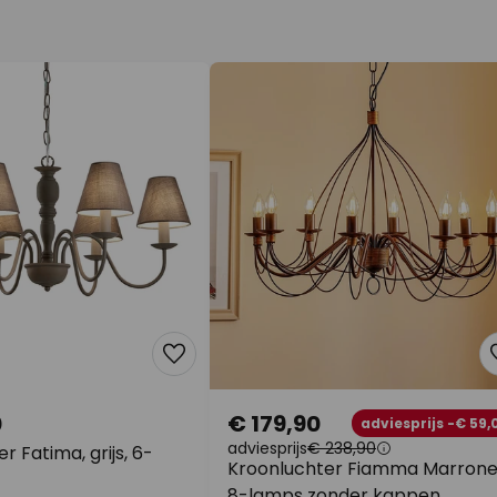
0
€ 179,90
adviesprijs -€ 59,
adviesprijs
€ 238,90
r Fatima, grijs, 6-
Kroonluchter Fiamma Marron
8-lamps zonder kappen