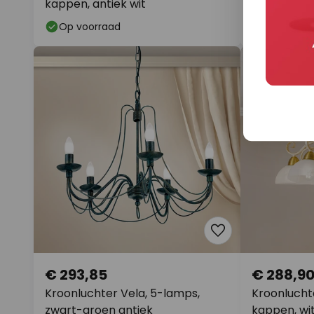
kappen, antiek wit
Op voorraad
Levertijd:
€ 293,85
€ 288,9
Kroonluchter Vela, 5-lamps,
Kroonluchte
zwart-groen antiek
kappen, wi