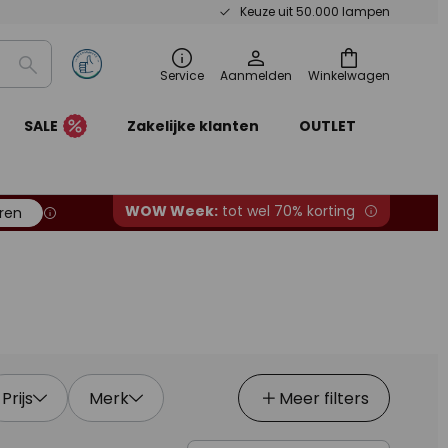
Keuze uit 50.000 lampen
Zoeken
Service
Aanmelden
Winkelwagen
SALE
Zakelijke klanten
OUTLET
WOW Week:
tot wel 70% korting
ren
Prijs
Merk
Meer filters