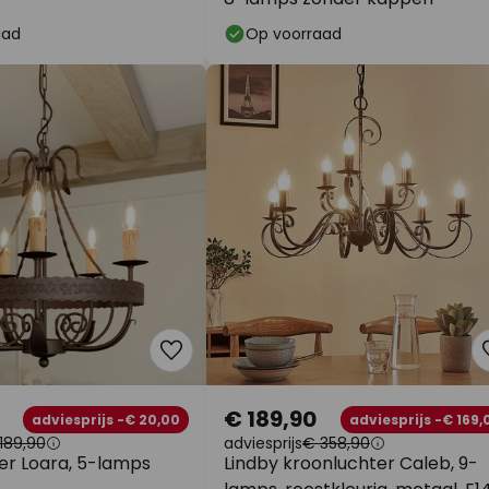
aad
Op voorraad
€ 189,90
adviesprijs -€ 20,00
adviesprijs -€ 169,
189,90
adviesprijs
€ 358,90
er Loara, 5-lamps
Lindby kroonluchter Caleb, 9-