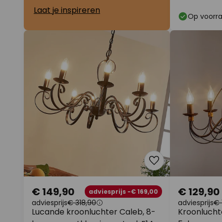
Laat je inspireren
Op voorr
€ 149,90
€ 129,90
adviesprijs -€ 169,00
adviesprijs
€ 318,90
adviesprijs
€ 
Lucande kroonluchter Caleb, 8-
Kroonluch