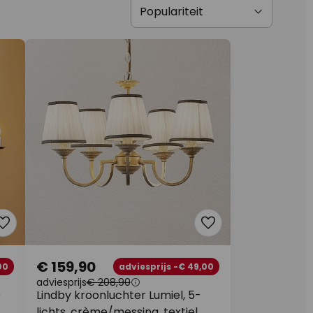
€ 159,90
00
adviesprijs -€ 49,00
adviesprijs
€ 208,90
e
Lindby kroonluchter Lumiel, 5-
lichts, crème/messing, textiel