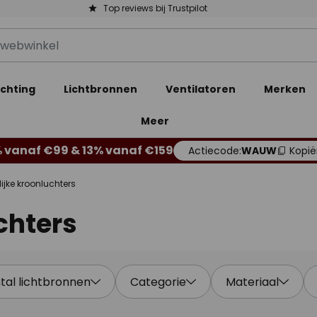
Top reviews bij Trustpilot
ichting
Lichtbronnen
Ventilatoren
Merken
Meer
 vanaf €99 & 13% vanaf €159
Actiecode:
WAUW
Kopië
ijke kroonluchters
chters
tal lichtbronnen
Categorie
Materiaal