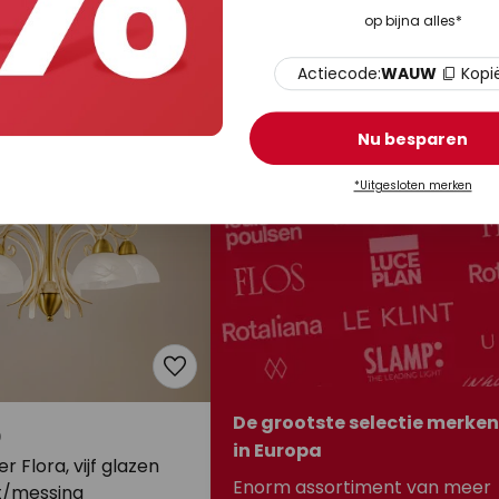
landhuisstijl 12-l.
op bijna alles*
Op voorraad
 9 - 13 werkdagen
Actiecode:
WAUW
Kopi
Nu besparen
*Uitgesloten merken
De grootste selectie merken
0
in Europa
r Flora, vijf glazen
Enorm assortiment van meer
t/messing