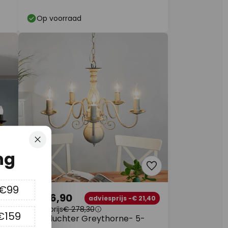
Op voorraad
Sluiten
ng
 €99
€ 256,90
66
adviesprijs -€ 21,40
adviesprijs
€ 278,30
€159
Kroonluchter Greythorne- 5-