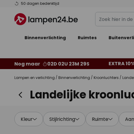
Ga
50 dagen bedenktijd
naar
Zoek
de
hier
inhoud
in
Binnenverlichting
Ruimtes
de
Buitenverl
webwinkel
EXTRA 10%
Nog maar
02D 02U 23M 27S
Lampen en verlichting
Binnenverlichting
Kroonluchters
Landel
Landelijke kroonlu
Kleur
Stijlrichting
Ruimte
Aan