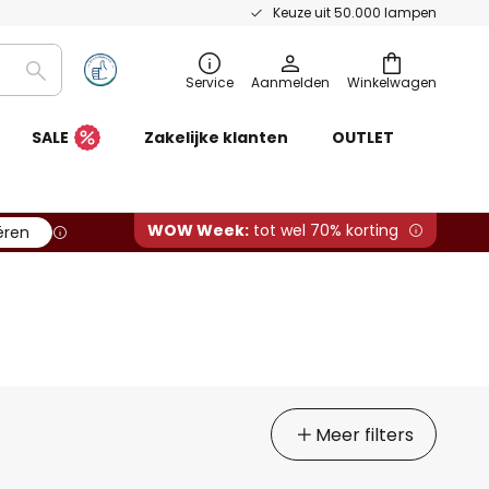
Keuze uit 50.000 lampen
Zoeken
Service
Aanmelden
Winkelwagen
SALE
Zakelijke klanten
OUTLET
WOW Week:
tot wel 70% korting
ëren
Meer filters