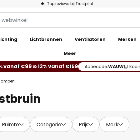
Top reviews bij Trustpilot
ichting
Lichtbronnen
Ventilatoren
Merken
Meer
% vanaf €99 & 13% vanaf €159
Actiecode:
WAUW
Kopi
ulampen
stbruin
Ruimte
Categorie
Prijs
Merk