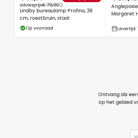
adviesprijs
€ 79,90
Anglepoise
Lindby bureaulamp Profina, 39
Margaret H
cm, roestbruin, staal
Op voorraad
Levertijd:
Ontvang als eer
op het gebied va