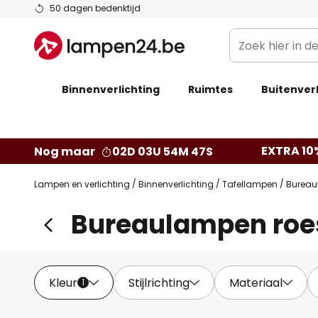
Ga
50 dagen bedenktijd
naar
Zoek
de
hier
inhoud
in
Binnenverlichting
Ruimtes
de
Buitenverl
webwinkel
EXTRA 10
Nog maar
02D 03U 54M 46S
Lampen en verlichting
Binnenverlichting
Tafellampen
Burea
Bureaulampen roe
Kleur
Stijlrichting
Materiaal
1