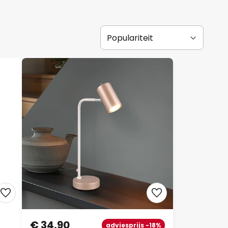
€ 34,90
adviesprijs -18%