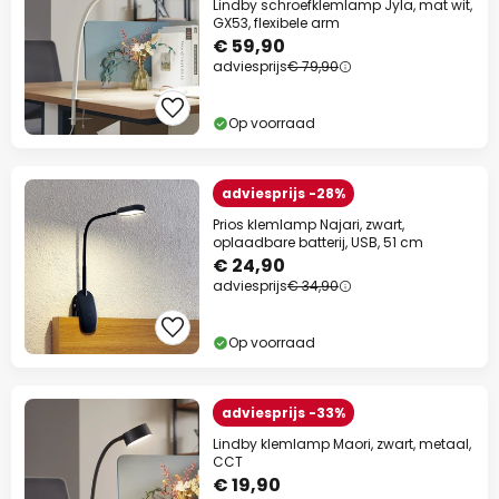
Lindby schroefklemlamp Jyla, mat wit,
GX53, flexibele arm
€ 59,90
adviesprijs
€ 79,90
Op voorraad
adviesprijs -28%
Prios klemlamp Najari, zwart,
oplaadbare batterij, USB, 51 cm
€ 24,90
adviesprijs
€ 34,90
Op voorraad
adviesprijs -33%
Lindby klemlamp Maori, zwart, metaal,
CCT
€ 19,90