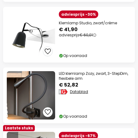
adviesprijs -30%
Klemlamp Studio, zwart/crème
€ 41,90
adviesprijs
€ 60,01
Op voorraad
LED klemlamp Zozy, zwart, 3-StepDim,
flexibele arm
€ 52,82
Datablad
Op voorraad
Laatste stuks
adviesprijs -67%