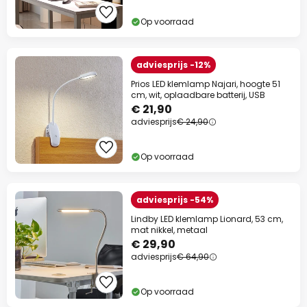
Actiecode:
WAUW
Kopiëren
Op voorraad
Nu besparen
adviesprijs -12%
Prios LED klemlamp Najari, hoogte 51
*Uitgesloten merken
cm, wit, oplaadbare batterij, USB
€ 21,90
adviesprijs
€ 24,90
Op voorraad
adviesprijs -54%
Lindby LED klemlamp Lionard, 53 cm,
mat nikkel, metaal
€ 29,90
adviesprijs
€ 64,90
Op voorraad