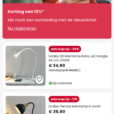
Korting van 13%*
Mis nooit een aanbieding met de nieuwsbrief.
Nu registreren
adviesprijs -30%
Lindby LED klemlamp Baris, wit, hoogte
44 cm, 3000K
€ 34,90
adviesprijs
€ 49,90
Op voorraad
adviesprijs -11%
Lindby Genora klemlamp in zwart
€ 39,90