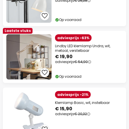
adviesprijs
€ 26,38
Op voorraad
Laatste stuks
adviesprijs -63%
Lindby LED klemlamp Undra, wit,
metaal, verstelbaar
€ 19,90
adviesprijs
€ 54,90
Op voorraad
adviesprijs -21%
Klemlamp Basic, wit, instelbaar
€ 15,90
adviesprijs
€ 20,32