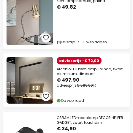
Klemlamp Samala, patina
€ 49,82
Levertijd: 7 - 11 werkdagen
adviesprijs -€ 72,00
Arcchio LED klemlamp Jolinda, zwart,
aluminium, dimbaar
€ 497,90
adviesprijs
€ 569,90
Op voorraad
OSRAM LED-acculamp DECOR HELPER
GADGET, zwart, touchdim
€ 34,90