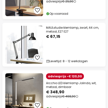
adviesprijs
€ 29,90
Op voorraad
MAULstudie klemlamp, zwart, 44 cm,
metaal, E27 E27
€ 67,15
Levertijd: 8 - 12 werkdagen
adviesprijs -€ 120,00
Arcchio LED klemlamp Jolinda, wit,
metaal, dimbaar
€ 348,90
adviesprijs
€ 468,90