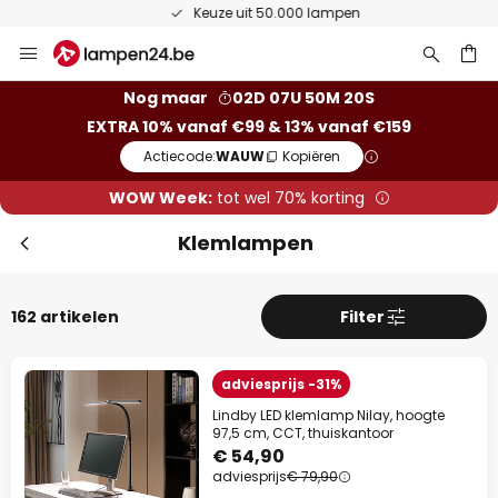
Keuze uit 50.000 lampen
Ga
Slui
naar
de
ken
Nog maar
02D 07U 50M 19S
inhoud
EXTRA 10% vanaf €99 & 13% vanaf €159
Actiecode:
WAUW
Kopiëren
WOW Week:
tot wel 70% korting
Klemlampen
162 artikelen
Filter
Extra korting
adviesprijs -31%
10% korting
vanaf €99
Lindby LED klemlamp Nilay, hoogte
97,5 cm, CCT, thuiskantoor
13% korting
vanaf €159
€ 54,90
adviesprijs
€ 79,90
op bijna alles*