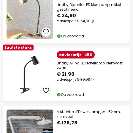
Lindby Djamila LED klemlamp, nikkel
gesatineerd
€ 34,90
adviesprijs
€ 54,90
Op voorraad
Laatste stuks
adviesprijs -45%
Lindby Ailina LED tafellamp, klemvoet,
zwart
€ 21,90
adviesprijs
€ 39,90
Op voorraad
MAULintro LED-werklamp, wit, 52 cm,
klemvoet
€ 176,78