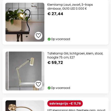
Klemlamp Lauri, zwart, 3-traps
dimbaar, GU10 LED 3.000 K
€ 27,44
Op voorraad
Tafellamp Gili, lichtgroen, klem, staal,
hoogte 75 cm, E27
€ 59,72
Op voorraad
adviesprijs -€ 11,79
LED klemlamp Mira, flexibele arm, goud