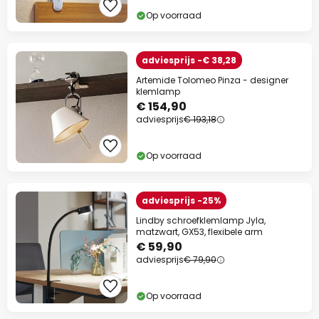
Op voorraad
adviesprijs -€ 38,28
Artemide Tolomeo Pinza - designer
klemlamp
€ 154,90
adviesprijs
€ 193,18
Op voorraad
adviesprijs -25%
Lindby schroefklemlamp Jyla,
matzwart, GX53, flexibele arm
€ 59,90
adviesprijs
€ 79,90
Op voorraad