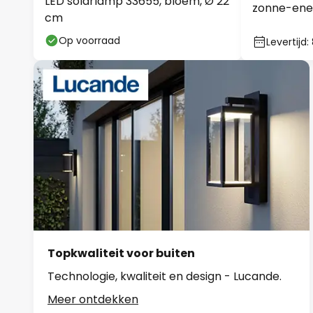
LED solarlamp 33655, bloem, Ø 22
zonne-ener
cm
kunststof
Op voorraad
Levertijd
Topkwaliteit voor buiten
Technologie, kwaliteit en design - Lucande.
Meer ontdekken