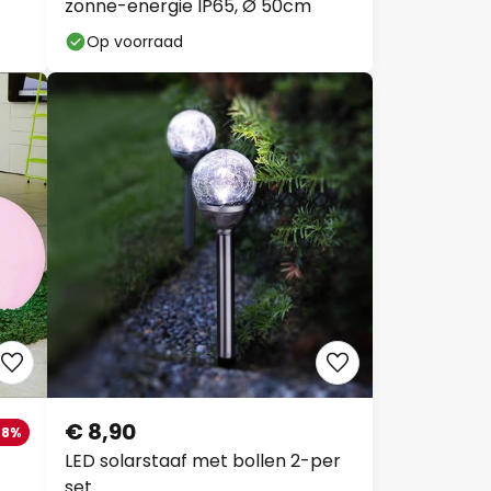
zonne-energie IP65, Ø 50cm
Op voorraad
€ 8,90
-8%
LED solarstaaf met bollen 2-per
set