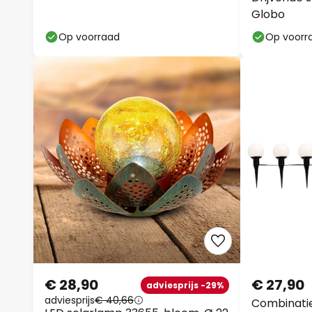
Globo
Op voorraad
Op voorr
€ 28,90
€ 27,90
adviesprijs -29%
adviesprijs
€ 40,66
Combinatie