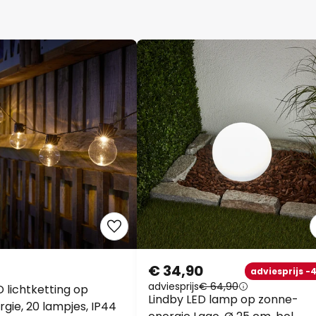
€ 34,90
adviesprijs -
adviesprijs
€ 64,90
 lichtketting op
Lindby LED lamp op zonne-
gie, 20 lampjes, IP44