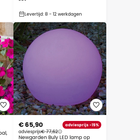
Levertijd: 8 - 12 werkdagen
€ 65,90
adviesprijs -15%
adviesprijs
€ 77,62
al,
Newgarden Buly LED lamp op