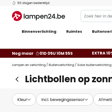
Ga
50 dagen bedenktijd
naar
Zoek
de
hier
inhoud
in
Binnenverlichting
Ruimtes
de
Buitenverl
webwinkel
EXTRA 10
Nog maar
01D 05U 10M 53S
Lampen en verlichting
Buitenverlichting
Solar buitenverlichting
Lichtbollen op zon
Kleur
Incl. bewegingssensor
Afmet