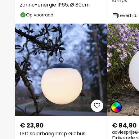
lamps
zonne-energie IP65, Ø 80cm
Op voorraad
Levertijd
€ 23,90
€ 84,90
adviesprijs
€ 
LED solarhanglamp Globus
Drijvende s