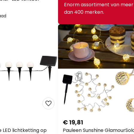
Enorm assortiment van meer
dan 400 merken.
aad
€ 19,81
 LED lichtketting op
Pauleen Sunshine GlamourSol