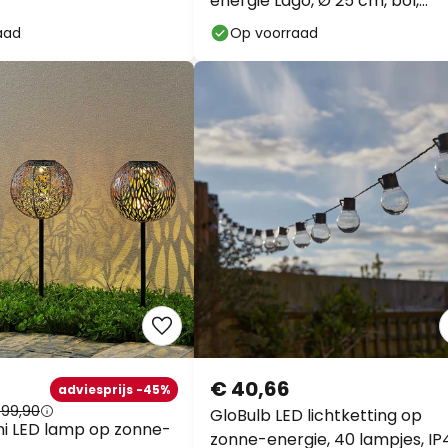
energie Lago, Ø 25 cm, bol,
grondpin, wit
aad
Op voorraad
€ 40,66
adviesprijs -45%
 99,90
GloBulb LED lichtketting op
ani LED lamp op zonne-
zonne-energie, 40 lampjes, IP