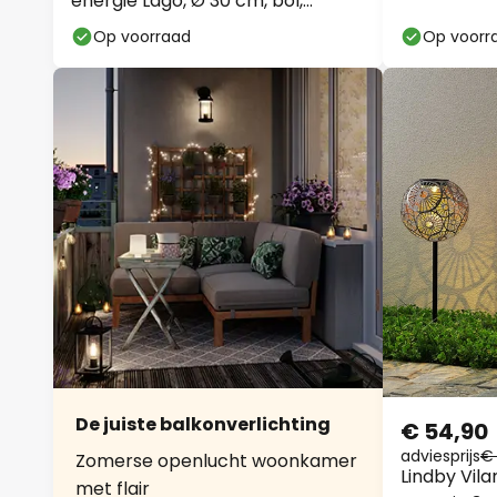
energie Lago, Ø 30 cm, bol,
grondpin, wit
Op voorraad
Op voorr
De juiste balkonverlichting
€ 54,90
adviesprijs
€
Zomerse openlucht woonkamer
Lindby Vil
met flair