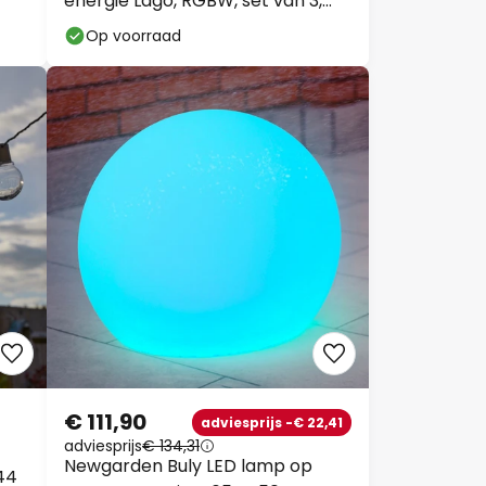
energie Lago, RGBW, set van 3,
bollen,
Op voorraad
€ 111,90
adviesprijs -€ 22,41
adviesprijs
€ 134,31
Newgarden Buly LED lamp op
44