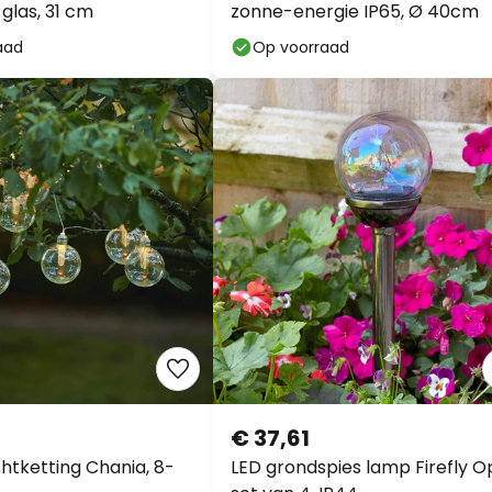
 glas, 31 cm
zonne-energie IP65, Ø 40cm
aad
Op voorraad
€ 37,61
chtketting Chania, 8-
LED grondspies lamp Firefly Op