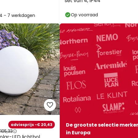
set van 4, IP44
Op voorraad
: 4 - 7 werkdagen
De grootste selectie merke
adviesprijs -€ 20,43
105,33
in Europa
olar-LED lichtbol