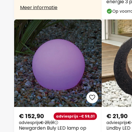
energie 3 p
Meer informatie
Op voorr
€ 152,90
€ 21,90
adviesprijs -€ 59,01
adviesprijs
€ 211,91
adviesprijs
€
Newgarden Buly LED lamp op
Lindby LED