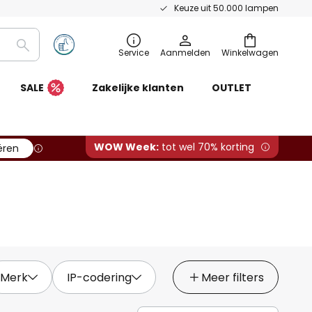
Keuze uit 50.000 lampen
Zoeken
Service
Aanmelden
Winkelwagen
SALE
Zakelijke klanten
OUTLET
WOW Week:
tot wel 70% korting
ëren
Merk
IP-codering
Meer filters