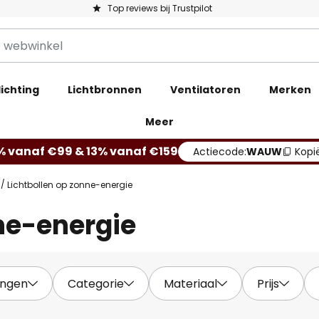
Top reviews bij Trustpilot
ichting
Lichtbronnen
Ventilatoren
Merken
Meer
% vanaf €99 & 13% vanaf €159
Actiecode:
WAUW
Kopi
Lichtbollen op zonne-energie
ne-energie
ingen
Categorie
Materiaal
Prijs