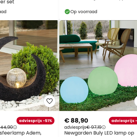
er set
aad
Op voorraad
€ 88,90
adviesprijs -51%
adviesprijs 
 44,90
adviesprijs
€ 97,19
 sfeerlamp Adem,
Newgarden Buly LED lamp op