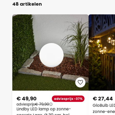
48 artikelen
€ 49,90
€ 27,44
adviesprijs -37%
adviesprijs
€ 79,90
GloBulb LED
Lindby LED lamp op zonne-
zonne-ener