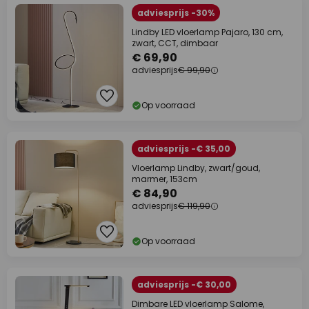
adviesprijs -30%
Lindby LED vloerlamp Pajaro, 130 cm,
zwart, CCT, dimbaar
€ 69,90
adviesprijs
€ 99,90
Op voorraad
adviesprijs -€ 35,00
Vloerlamp Lindby, zwart/goud,
marmer, 153cm
€ 84,90
adviesprijs
€ 119,90
Op voorraad
adviesprijs -€ 30,00
Dimbare LED vloerlamp Salome,