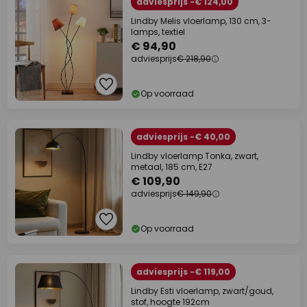
adviesprijs -€ 124,00
Lindby Melis vloerlamp, 130 cm, 3-
lamps, textiel
€ 94,90
adviesprijs
€ 218,90
Op voorraad
adviesprijs -€ 40,00
Lindby vloerlamp Tonka, zwart,
metaal, 185 cm, E27
€ 109,90
adviesprijs
€ 149,90
Op voorraad
adviesprijs -€ 119,00
Lindby Esti vloerlamp, zwart/goud,
stof, hoogte 192cm