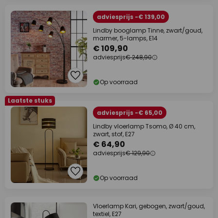
adviesprijs -€ 139,00
Lindby booglamp Tinne, zwart/goud,
marmer, 5-lamps, E14
€ 109,90
adviesprijs
€ 248,90
Op voorraad
Laatste stuks
adviesprijs -€ 65,00
Lindby vloerlamp Tsomo, Ø 40 cm,
zwart, stof, E27
€ 64,90
adviesprijs
€ 129,90
Op voorraad
Vloerlamp Kari, gebogen, zwart/goud,
textiel, E27