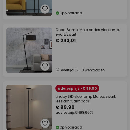
Op voorraad
Good &amp; Mojo Andes vloerlamp,
zwart/zwart
€ 243,01
Levertijd: 5 - 8 werkdagen
adviesprijs -€ 99,00
Lindby LED vloerlamp Malea, zwart,
leeslamp, dimbaar
€ 99,90
adviesprijs
€ 198,90
Op voorraad