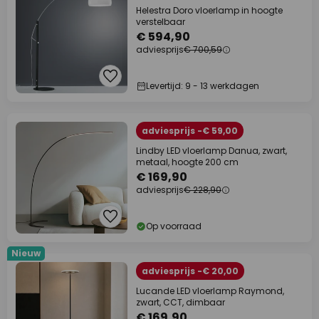
Helestra Doro vloerlamp in hoogte
verstelbaar
€ 594,90
adviesprijs
€ 700,59
Levertijd: 9 - 13 werkdagen
adviesprijs -€ 59,00
Lindby LED vloerlamp Danua, zwart,
metaal, hoogte 200 cm
€ 169,90
adviesprijs
€ 228,90
Op voorraad
Nieuw
adviesprijs -€ 20,00
Lucande LED vloerlamp Raymond,
zwart, CCT, dimbaar
€ 169,90