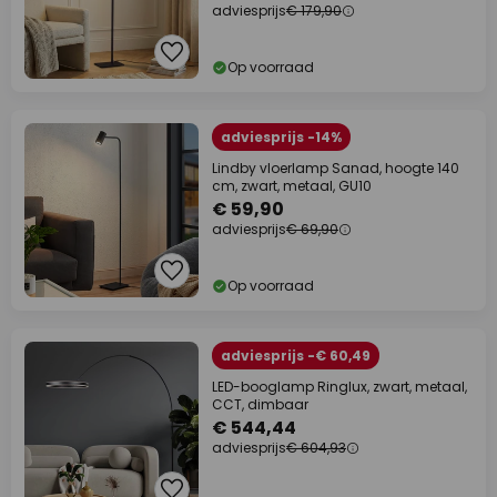
adviesprijs
€ 179,90
Op voorraad
adviesprijs -14%
Lindby vloerlamp Sanad, hoogte 140
cm, zwart, metaal, GU10
€ 59,90
adviesprijs
€ 69,90
Op voorraad
adviesprijs -€ 60,49
LED-booglamp Ringlux, zwart, metaal,
CCT, dimbaar
€ 544,44
adviesprijs
€ 604,93