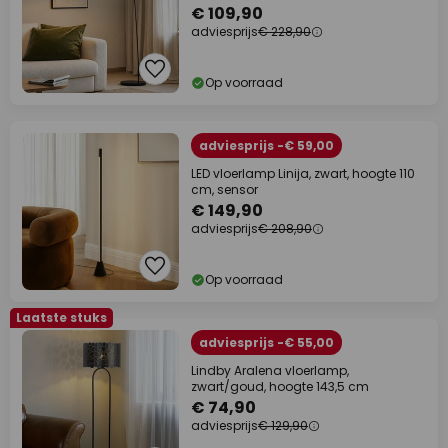
€ 109,90
adviesprijs
€ 228,90
Op voorraad
adviesprijs -€ 59,00
LED vloerlamp Linija, zwart, hoogte 110
cm, sensor
€ 149,90
adviesprijs
€ 208,90
Op voorraad
Laatste stuks
adviesprijs -€ 55,00
Lindby Aralena vloerlamp,
zwart/goud, hoogte 143,5 cm
€ 74,90
adviesprijs
€ 129,90