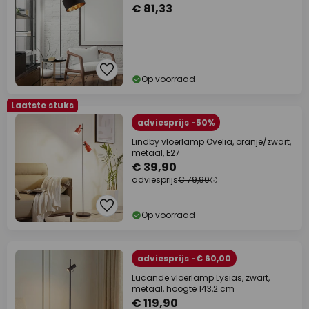
€ 81,33
Op voorraad
Laatste stuks
adviesprijs -50%
Lindby vloerlamp Ovelia, oranje/zwart,
metaal, E27
€ 39,90
adviesprijs
€ 79,90
Op voorraad
adviesprijs -€ 60,00
Lucande vloerlamp Lysias, zwart,
metaal, hoogte 143,2 cm
€ 119,90