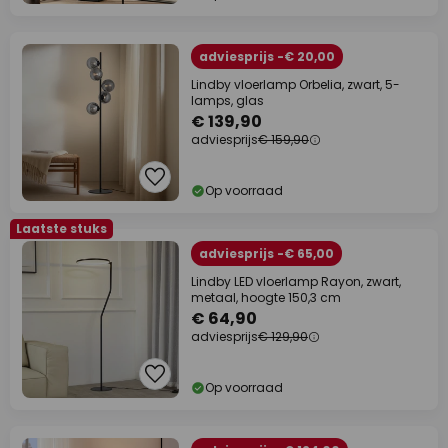
adviesprijs -€ 20,00
Lindby vloerlamp Orbelia, zwart, 5-
lamps, glas
€ 139,90
adviesprijs
€ 159,90
Op voorraad
Laatste stuks
adviesprijs -€ 65,00
Lindby LED vloerlamp Rayon, zwart,
metaal, hoogte 150,3 cm
€ 64,90
adviesprijs
€ 129,90
Op voorraad