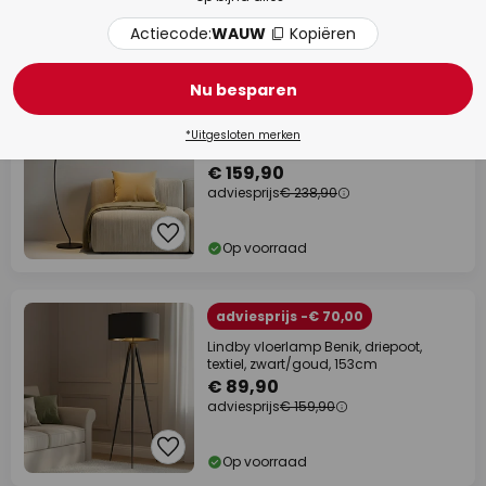
Actiecode:
WAUW
Kopiëren
Op voorraad
Nu besparen
adviesprijs -€ 79,00
Lindby booglamp Jonera, zwart,
*Uitgesloten merken
metaal, E27, hoogte 185cm
€ 159,90
adviesprijs
€ 238,90
Op voorraad
adviesprijs -€ 70,00
Lindby vloerlamp Benik, driepoot,
textiel, zwart/goud, 153cm
€ 89,90
adviesprijs
€ 159,90
Op voorraad