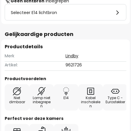
Geen lichtbron
inbegrepen
Selecteer E14 lichtbron
Gelijkaardige producten
Productdetails
Merk
Lindby
Artikel:
9621726
Productvoordelen
Niet
Lamp niet
E14
Kabel
Type C -
dimbaar
inbegrepe
inschakele
Eurostekker
n
n
Perfect voor deze kamers