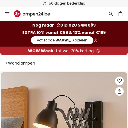
50 dagen bedenktijd
Ga
naar
de
ken
Nog maar
01D 02U 54M 07S
inhoud
EXTRA 10% vanaf €99 & 13% vanaf €159
Actiecode:
WAUW
Kopiëren
WOW Week:
tot wel 70% korting
Wandlampen
Ga
naar
het
einde
van
de
afbeeldingen-
gallerij