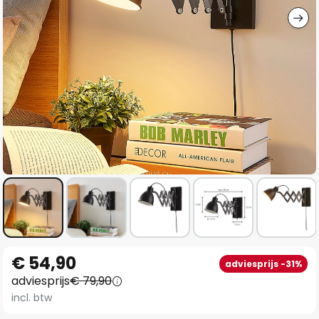
Ga
€ 54,90
adviesprijs -31%
naar
adviesprijs
€ 79,90
het
incl. btw
begin