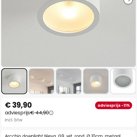
Ga
€ 39,90
adviesprijs -11%
naar
adviesprijs
€ 44,90
het
incl. btw
begin
van
Arcchio downlight Nieva, G9, wit, rond, Ø 10cm, metaal