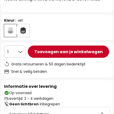
de
afbeeldingen-
gallerij
Kleur:
wit
Toevoegen aan je winkelwagen
1
Gratis retourneren & 50 dagen bedenktijd
Snel & veilig betalen
Informatie over levering
Op voorraad
Levertijd: 2 - 4 werkdagen
Geen lichtbron
inbegrepen