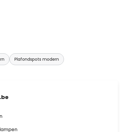
rn
Plafondspots modern
.be
en
0 lampen