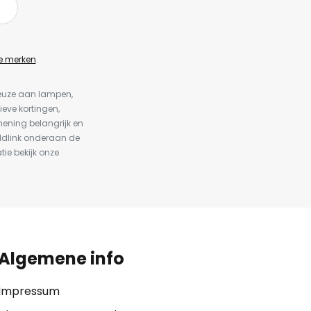
e merken
.
keuze aan lampen,
ieve kortingen,
ening belangrijk en
ldlink onderaan de
tie bekijk onze
Algemene info
Impressum