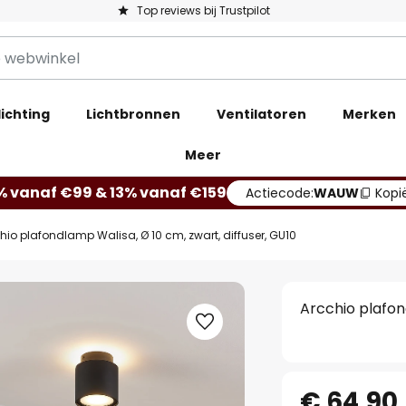
Top reviews bij Trustpilot
ichting
Lichtbronnen
Ventilatoren
Merken
Meer
% vanaf €99 & 13% vanaf €159
Actiecode:
WAUW
Kopi
hio plafondlamp Walisa, Ø 10 cm, zwart, diffuser, GU10
Arcchio plafon
€ 64,90