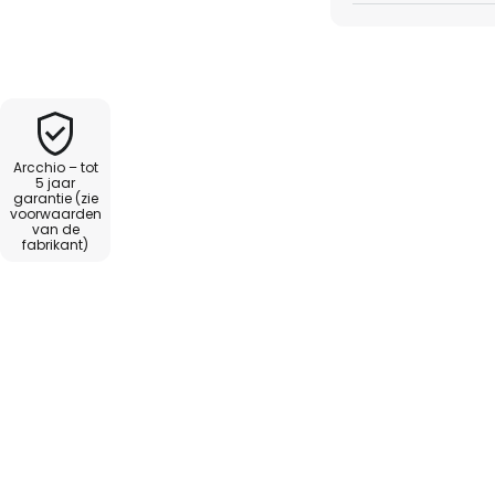
ie accessoires) zijn licht zacht
ankzij een matglazen afdekking.
Arcchio – tot
5 jaar
garantie (zie
voorwaarden
van de
fabrikant)