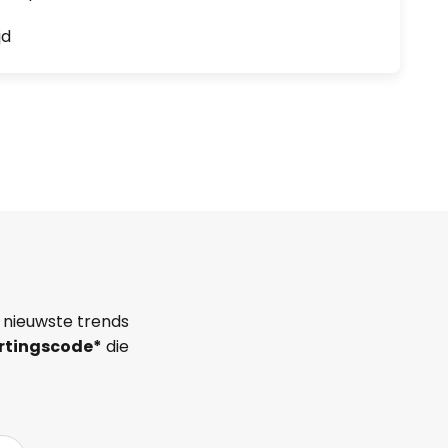
jd
 nieuwste trends
rtingscode*
die