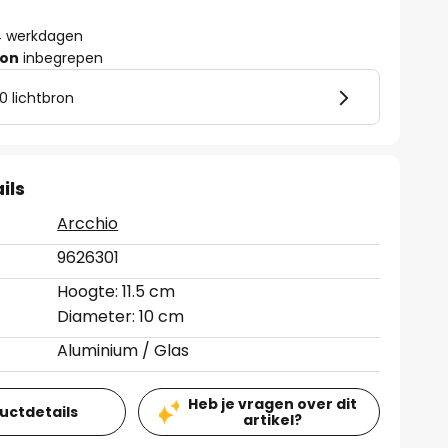
- 4 werkdagen
ron
inbegrepen
0 lichtbron
ils
Arcchio
9626301
Hoogte: 11.5 cm
Diameter: 10 cm
Aluminium / Glas
Heb je vragen over dit
ductdetails
artikel?