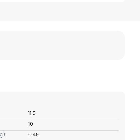
11,5
10
g):
0,49