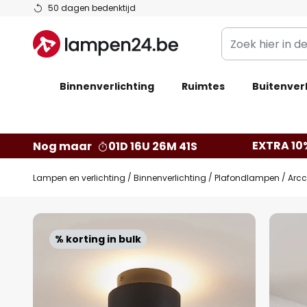
Ga
50 dagen bedenktijd
naar
Zoek
de
hier
inhoud
in
Binnenverlichting
Ruimtes
de
Buitenverl
webwinkel
EXTRA 10
Nog maar
01D 16U 26M 40S
Lampen en verlichting
Binnenverlichting
Plafondlampen
Arcc
Ga
naar
% korting in bulk
het
einde
van
de