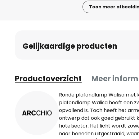
Toon meer afbeeldi
Ga
naar
het
begin
Gelijkaardige producten
van
de
afbeeldingen-
gallerij
Productoverzicht
Meer inform
Ronde plafondlamp Walisa met k
plafondlamp Walisa heeft een z
opvallend is. Toch heeft het arm
ontwerp dat ook goed gebruikt 
hotelsector. Het licht wordt zowe
naar beneden uitgestraald, waar