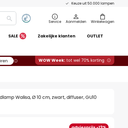
Keuze uit 50.000 lampen
Zoeken
Service
Aanmelden
Winkelwagen
SALE
Zakelijke klanten
OUTLET
WOW Week:
tot wel 70% korting
ëren
dlamp Walisa, Ø 10 cm, zwart, diffuser, GU10
adviesprijs -13%