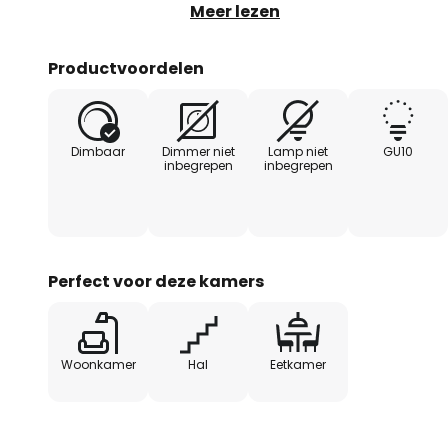
reflectorlamp (niet inbegrepen, z
Meer lezen
en niet-verblindend uitstraalt d
Productvoordelen
Dimbaar
Dimmer niet
Lamp niet
GU10
inbegrepen
inbegrepen
Perfect voor deze kamers
Woonkamer
Hal
Eetkamer